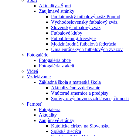
Šport
Aktuality - Šport
Zaujímavé stránky
Podtatranský futbalový zväz Poprad
Východoslovenský futbalový zväz
Slovenský futbalový zväz
Futbalové kluby
Futbal-tréning-freestyle
Medzinárodná futbalová federácia
Únia európskych futbalových zväzov
Fotogalérie
Fotogaléria obce
Fotogaléria z akcií
Videá
Vzdelávanie
Základná škola a materská škola
Aktualizačné vzdelávanie
Vnútorné smernice a predpisy
Správy o výchovno-vzdelávacej činnosti
Farnosť
Fotogaléria
Aktuality
Zaujímavé stránky
Katolícka cirkev na Slovensku
Spišská diecéza