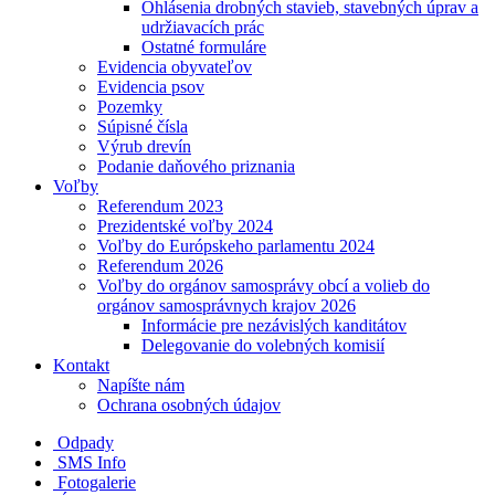
Ohlásenia drobných stavieb, stavebných úprav a
udržiavacích prác
Ostatné formuláre
Evidencia obyvateľov
Evidencia psov
Pozemky
Súpisné čísla
Výrub drevín
Podanie daňového priznania
Voľby
Referendum 2023
Prezidentské voľby 2024
Voľby do Európskeho parlamentu 2024
Referendum 2026
Voľby do orgánov samosprávy obcí a volieb do
orgánov samosprávnych krajov 2026
Informácie pre nezávislých kanditátov
Delegovanie do volebných komisií
Kontakt
Napíšte nám
Ochrana osobných údajov
Odpady
SMS Info
Fotogalerie