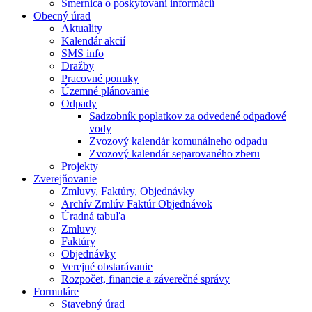
Smernica o poskytovaní informácií
Obecný úrad
Aktuality
Kalendár akcií
SMS info
Dražby
Pracovné ponuky
Územné plánovanie
Odpady
Sadzobník poplatkov za odvedené odpadové
vody
Zvozový kalendár komunálneho odpadu
Zvozový kalendár separovaného zberu
Projekty
Zverejňovanie
Zmluvy, Faktúry, Objednávky
Archív Zmlúv Faktúr Objednávok
Úradná tabuľa
Zmluvy
Faktúry
Objednávky
Verejné obstarávanie
Rozpočet, financie a záverečné správy
Formuláre
Stavebný úrad