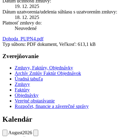
Dátum účinnosti zmluvy:
19. 12. 2025
Dátum uzatvorenia/udelenia súhlasu s uzatvorením zmluvy:
18. 12. 2025
Platnosť zmluvy do:
Neuvedené
Dohoda_PUPN4.pdf
Typ súboru: PDF dokument, Veľkosť: 613,1 kB
Zverejňovanie
Zmluvy, Faktúry, Objednávky
Archív Zmlúv Faktúr Objednávok
Úradná tabuľa
Zmluvy
Faktúry
Objednávky
Verejné obstarávanie
Rozpočet, financie a záverečné správy
Kalendár
August
2026