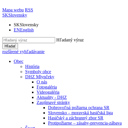
Mapa webu
RSS
SK
Slovensky
SK
Slovensky
EN
English
Hľadaný výraz
Hľadať
rozšírené vyhľadávanie
Obec
História
Symboly obce
DHZ Mlynčeky
O nás
Fotogaléria
Videogaléria
Aktuality - DHZ
Zaujímavé stránky
Dobrovoľná požiarna ochrana SR
Slovensko – moravská hasičská liga
Hasičský a záchranný zbor SR
Protipožiarne – zásahy-prevencia-zábava