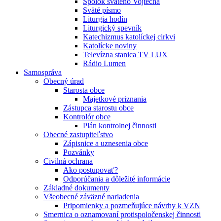
Spolok svätého Vojtecha
Sväté písmo
Liturgia hodín
Liturgický spevník
Katechizmus katolíckej cirkvi
Katolícke noviny
Televízna stanica TV LUX
Rádio Lumen
Samospráva
Obecný úrad
Starosta obce
Majetkové priznania
Zástupca starostu obce
Kontrolór obce
Plán kontrolnej činnosti
Obecné zastupiteľstvo
Zápisnice a uznesenia obce
Pozvánky
Civilná ochrana
Ako postupovať?
Odporúčania a dôležité informácie
Základné dokumenty
Všeobecné záväzné nariadenia
Pripomienky a pozmeňujúce návrhy k VZN
Smernica o oznamovaní protispoločenskej činnosti