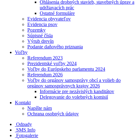
Ohlásenia drobných stavieb, stavebných úprav a
udržiavacích prác
Ostatné formuláre
Evidencia obyvateľov
Evidencia psov
Pozemky
Súpisné čísla
Výrub drevín
Podanie daňového priznania
Voľby
Referendum 2023
Prezidentské voľby 2024
Voľby do Európskeho parlamentu 2024
Referendum 2026
Voľby do orgánov samosprávy obcí a volieb do
orgánov samosprávnych krajov 2026
Informácie pre nezávislých kanditátov
Delegovanie do volebných komisií
Kontakt
Napíšte nám
Ochrana osobných údajov
Odpady
SMS Info
Fotogalerie