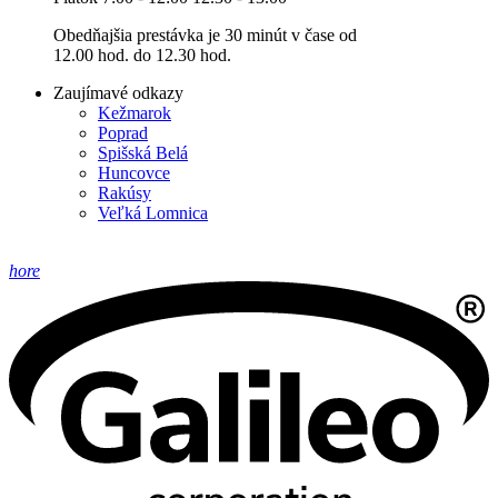
Obedňajšia prestávka je 30 minút v čase od
12.00 hod. do 12.30 hod.
Zaujímavé odkazy
Kežmarok
Poprad
Spišská Belá
Huncovce
Rakúsy
Veľká Lomnica
hore