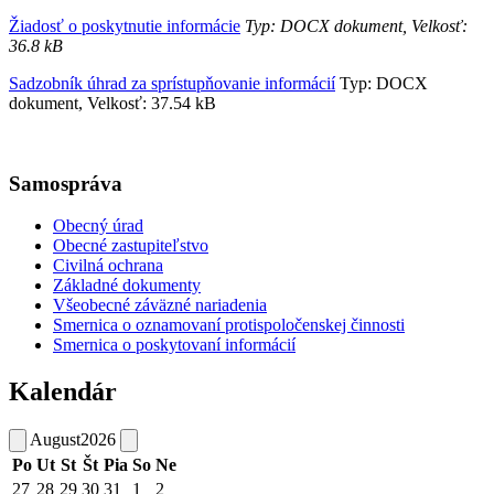
Žiadosť o poskytnutie informácie
Typ: DOCX dokument, Velkosť:
36.8 kB
Sadzobník úhrad za sprístupňovanie informácií
Typ: DOCX
dokument, Velkosť: 37.54 kB
Samospráva
Obecný úrad
Obecné zastupiteľstvo
Civilná ochrana
Základné dokumenty
Všeobecné záväzné nariadenia
Smernica o oznamovaní protispoločenskej činnosti
Smernica o poskytovaní informácií
Kalendár
August
2026
Po
Ut
St
Št
Pia
So
Ne
27
28
29
30
31
1
2