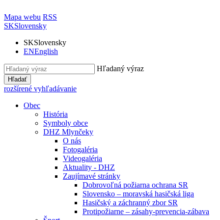
Mapa webu
RSS
SK
Slovensky
SK
Slovensky
EN
English
Hľadaný výraz
Hľadať
rozšírené vyhľadávanie
Obec
História
Symboly obce
DHZ Mlynčeky
O nás
Fotogaléria
Videogaléria
Aktuality - DHZ
Zaujímavé stránky
Dobrovoľná požiarna ochrana SR
Slovensko – moravská hasičská liga
Hasičský a záchranný zbor SR
Protipožiarne – zásahy-prevencia-zábava