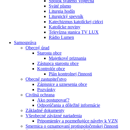
Spolok svätého Vojtecha
Sväté písmo
Liturgia hodín
Liturgický spevník
Katechizmus katolíckej cirkvi
Katolícke noviny
Televízna stanica TV LUX
Rádio Lumen
Samospráva
Obecný úrad
Starosta obce
Majetkové priznania
Zástupca starostu obce
Kontrolór obce
Plán kontrolnej činnosti
Obecné zastupiteľstvo
Zápisnice a uznesenia obce
Pozvánky
Civilná ochrana
Ako postupovať?
Odporúčania a dôležité informácie
Základné dokumenty
Všeobecné záväzné nariadenia
Pripomienky a pozmeňujúce návrhy k VZN
Smernica o oznamovaní protispoločenskej činnosti