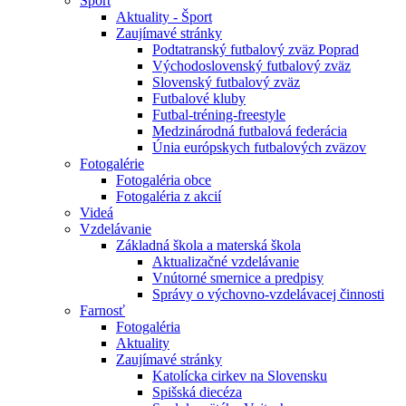
Šport
Aktuality - Šport
Zaujímavé stránky
Podtatranský futbalový zväz Poprad
Východoslovenský futbalový zväz
Slovenský futbalový zväz
Futbalové kluby
Futbal-tréning-freestyle
Medzinárodná futbalová federácia
Únia európskych futbalových zväzov
Fotogalérie
Fotogaléria obce
Fotogaléria z akcií
Videá
Vzdelávanie
Základná škola a materská škola
Aktualizačné vzdelávanie
Vnútorné smernice a predpisy
Správy o výchovno-vzdelávacej činnosti
Farnosť
Fotogaléria
Aktuality
Zaujímavé stránky
Katolícka cirkev na Slovensku
Spišská diecéza