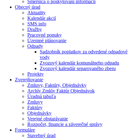
Smernica o poskytovaní informácií
Obecný úrad
Aktuality
Kalendár akcií
SMS info
Dražby
Pracovné ponuky
Územné plánovanie
Odpady
Sadzobník poplatkov za odvedené odpadové
vody
Zvozový kalendár komunálneho odpadu
Zvozový kalendár separovaného zberu
Projekty
Zverejňovanie
Zmluvy, Faktúry, Objednávky
Archív Zmlúv Faktúr Objednávok
Úradná tabuľa
Zmluvy
Faktúry
Objednávky
Verejné obstarávanie
Rozpočet, financie a záverečné správy
Formuláre
Stavebný úrad