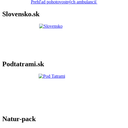
Prehľad pohotovostných ambulancií
Slovensko.sk
Podtatrami.sk
Natur-pack