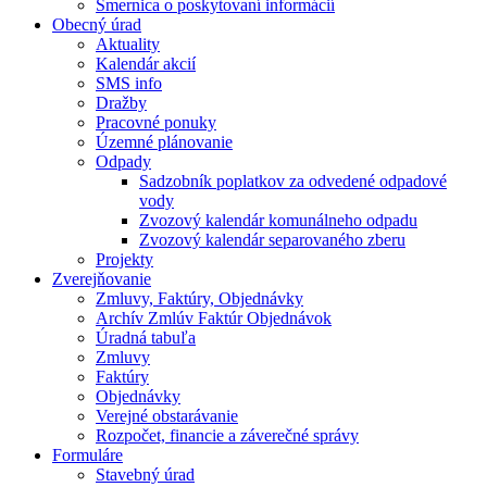
Smernica o poskytovaní informácií
Obecný úrad
Aktuality
Kalendár akcií
SMS info
Dražby
Pracovné ponuky
Územné plánovanie
Odpady
Sadzobník poplatkov za odvedené odpadové
vody
Zvozový kalendár komunálneho odpadu
Zvozový kalendár separovaného zberu
Projekty
Zverejňovanie
Zmluvy, Faktúry, Objednávky
Archív Zmlúv Faktúr Objednávok
Úradná tabuľa
Zmluvy
Faktúry
Objednávky
Verejné obstarávanie
Rozpočet, financie a záverečné správy
Formuláre
Stavebný úrad