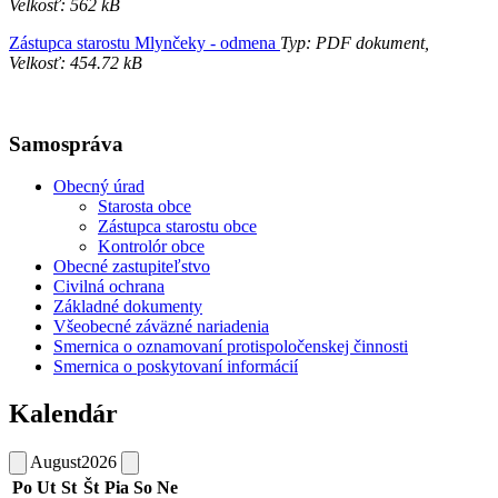
Velkosť: 562 kB
Zástupca starostu Mlynčeky - odmena
Typ: PDF dokument,
Velkosť: 454.72 kB
Samospráva
Obecný úrad
Starosta obce
Zástupca starostu obce
Kontrolór obce
Obecné zastupiteľstvo
Civilná ochrana
Základné dokumenty
Všeobecné záväzné nariadenia
Smernica o oznamovaní protispoločenskej činnosti
Smernica o poskytovaní informácií
Kalendár
August
2026
Po
Ut
St
Št
Pia
So
Ne