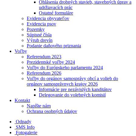
Ohlásenia drobných stavieb, stavebných úprav a
udržiavacích prác
Ostatné formuláre
Evidencia obyvateľov
Evidencia psov
Pozemky
Súpisné čísla
Výrub drevín
Podanie daňového priznania
Voľby
Referendum 2023
Prezidentské voľby 2024
Voľby do Európskeho parlamentu 2024
Referendum 2026
Voľby do orgánov samosprávy obcí a volieb do
orgánov samosprávnych krajov 2026
Informácie pre nezávislých kanditátov
Delegovanie do volebných komisií
Kontakt
Napíšte nám
Ochrana osobných údajov
Odpady
SMS Info
Fotogalerie