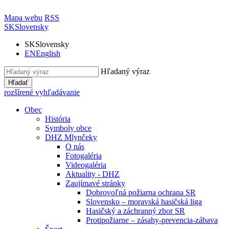
Mapa webu
RSS
SK
Slovensky
SK
Slovensky
EN
English
Hľadaný výraz
Hľadať
rozšírené vyhľadávanie
Obec
História
Symboly obce
DHZ Mlynčeky
O nás
Fotogaléria
Videogaléria
Aktuality - DHZ
Zaujímavé stránky
Dobrovoľná požiarna ochrana SR
Slovensko – moravská hasičská liga
Hasičský a záchranný zbor SR
Protipožiarne – zásahy-prevencia-zábava