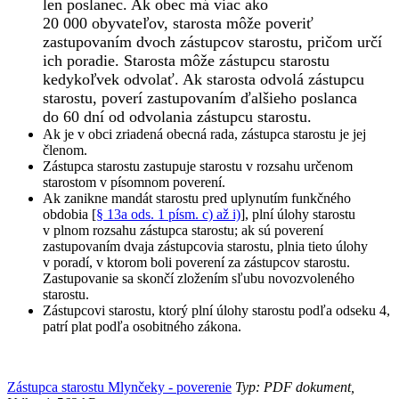
len poslanec. Ak obec má viac ako
20 000 obyvateľov, starosta môže poveriť
zastupovaním dvoch zástupcov starostu, pričom určí
ich poradie. Starosta môže zástupcu starostu
kedykoľvek odvolať. Ak starosta odvolá zástupcu
starostu, poverí zastupovaním ďalšieho poslanca
do 60 dní od odvolania zástupcu starostu.
Ak je v obci zriadená obecná rada, zástupca starostu je jej
členom.
Zástupca starostu zastupuje starostu v rozsahu určenom
starostom v písomnom poverení.
Ak zanikne mandát starostu pred uplynutím funkčného
obdobia [
§ 13a ods. 1 písm. c) až i)
], plní úlohy starostu
v plnom rozsahu zástupca starostu; ak sú poverení
zastupovaním dvaja zástupcovia starostu, plnia tieto úlohy
v poradí, v ktorom boli poverení za zástupcov starostu.
Zastupovanie sa skončí zložením sľubu novozvoleného
starostu.
Zástupcovi starostu, ktorý plní úlohy starostu podľa odseku 4,
patrí plat podľa osobitného zákona.
Zástupca starostu Mlynčeky - poverenie
Typ: PDF dokument,