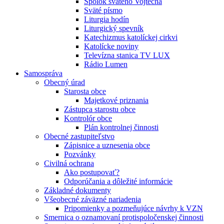
Spolok svätého Vojtecha
Sväté písmo
Liturgia hodín
Liturgický spevník
Katechizmus katolíckej cirkvi
Katolícke noviny
Televízna stanica TV LUX
Rádio Lumen
Samospráva
Obecný úrad
Starosta obce
Majetkové priznania
Zástupca starostu obce
Kontrolór obce
Plán kontrolnej činnosti
Obecné zastupiteľstvo
Zápisnice a uznesenia obce
Pozvánky
Civilná ochrana
Ako postupovať?
Odporúčania a dôležité informácie
Základné dokumenty
Všeobecné záväzné nariadenia
Pripomienky a pozmeňujúce návrhy k VZN
Smernica o oznamovaní protispoločenskej činnosti