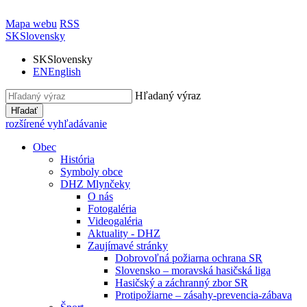
Mapa webu
RSS
SK
Slovensky
SK
Slovensky
EN
English
Hľadaný výraz
Hľadať
rozšírené vyhľadávanie
Obec
História
Symboly obce
DHZ Mlynčeky
O nás
Fotogaléria
Videogaléria
Aktuality - DHZ
Zaujímavé stránky
Dobrovoľná požiarna ochrana SR
Slovensko – moravská hasičská liga
Hasičský a záchranný zbor SR
Protipožiarne – zásahy-prevencia-zábava