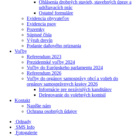
Ohlásenia drobných stavieb, stavebných úprav a
udržiavacích prác
Ostatné formuláre
Evidencia obyvateľov
Evidencia psov
Pozemky
Súpisné čísla
Výrub drevín
Podanie daňového priznania
Voľby
Referendum 2023
Prezidentské voľby 2024
Voľby do Európskeho parlamentu 2024
Referendum 2026
Voľby do orgánov samosprávy obcí a volieb do
orgánov samosprávnych krajov 2026
Informácie pre nezávislých kanditátov
Delegovanie do volebných komisií
Kontakt
Napíšte nám
Ochrana osobných údajov
Odpady
SMS Info
Fotogalerie