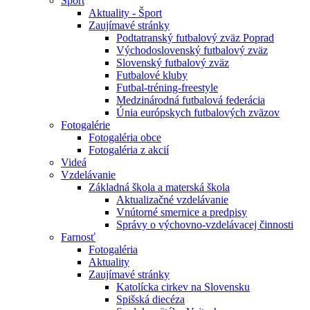
Šport
Aktuality - Šport
Zaujímavé stránky
Podtatranský futbalový zväz Poprad
Východoslovenský futbalový zväz
Slovenský futbalový zväz
Futbalové kluby
Futbal-tréning-freestyle
Medzinárodná futbalová federácia
Únia európskych futbalových zväzov
Fotogalérie
Fotogaléria obce
Fotogaléria z akcií
Videá
Vzdelávanie
Základná škola a materská škola
Aktualizačné vzdelávanie
Vnútorné smernice a predpisy
Správy o výchovno-vzdelávacej činnosti
Farnosť
Fotogaléria
Aktuality
Zaujímavé stránky
Katolícka cirkev na Slovensku
Spišská diecéza