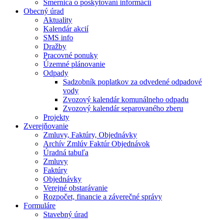
Smernica o poskytovaní informácií
Obecný úrad
Aktuality
Kalendár akcií
SMS info
Dražby
Pracovné ponuky
Územné plánovanie
Odpady
Sadzobník poplatkov za odvedené odpadové
vody
Zvozový kalendár komunálneho odpadu
Zvozový kalendár separovaného zberu
Projekty
Zverejňovanie
Zmluvy, Faktúry, Objednávky
Archív Zmlúv Faktúr Objednávok
Úradná tabuľa
Zmluvy
Faktúry
Objednávky
Verejné obstarávanie
Rozpočet, financie a záverečné správy
Formuláre
Stavebný úrad