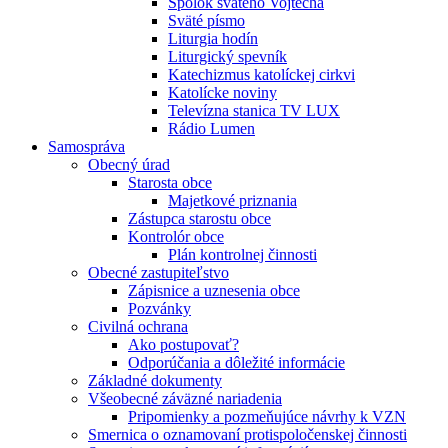
Spolok svätého Vojtecha
Sväté písmo
Liturgia hodín
Liturgický spevník
Katechizmus katolíckej cirkvi
Katolícke noviny
Televízna stanica TV LUX
Rádio Lumen
Samospráva
Obecný úrad
Starosta obce
Majetkové priznania
Zástupca starostu obce
Kontrolór obce
Plán kontrolnej činnosti
Obecné zastupiteľstvo
Zápisnice a uznesenia obce
Pozvánky
Civilná ochrana
Ako postupovať?
Odporúčania a dôležité informácie
Základné dokumenty
Všeobecné záväzné nariadenia
Pripomienky a pozmeňujúce návrhy k VZN
Smernica o oznamovaní protispoločenskej činnosti