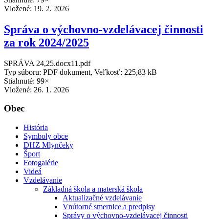
Vložené:
19. 2. 2026
Správa o výchovno-vzdelávacej činnosti
za rok 2024/2025
SPRÁVA 24,25.docx11.pdf
Typ súboru: PDF dokument, Veľkosť: 225,83 kB
Stiahnuté: 99×
Vložené:
26. 1. 2026
Obec
História
Symboly obce
DHZ Mlynčeky
Šport
Fotogalérie
Videá
Vzdelávanie
Základná škola a materská škola
Aktualizačné vzdelávanie
Vnútorné smernice a predpisy
Správy o výchovno-vzdelávacej činnosti