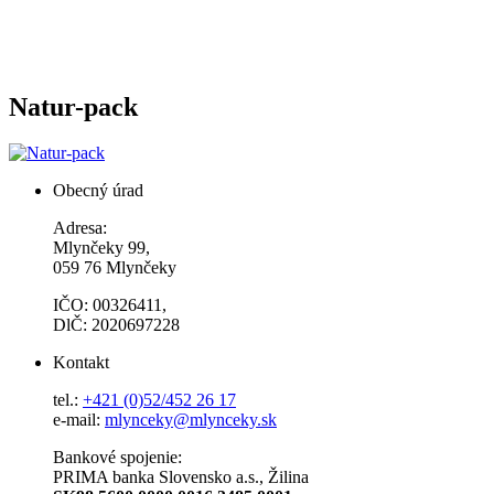
Natur-pack
Obecný úrad
Adresa:
Mlynčeky 99,
059 76 Mlynčeky
IČO: 00326411,
DlČ: 2020697228
Kontakt
tel.:
+421 (0)52/452 26 17
e-mail:
mlynceky@mlynceky.sk
Bankové spojenie:
PRIMA banka Slovensko a.s., Žilina