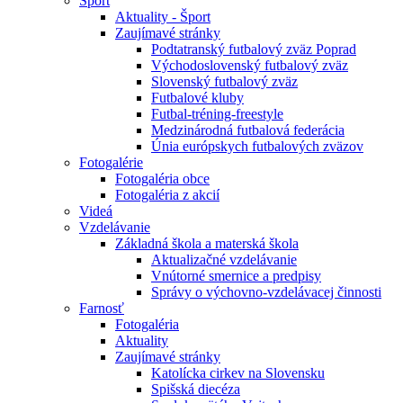
Šport
Aktuality - Šport
Zaujímavé stránky
Podtatranský futbalový zväz Poprad
Východoslovenský futbalový zväz
Slovenský futbalový zväz
Futbalové kluby
Futbal-tréning-freestyle
Medzinárodná futbalová federácia
Únia európskych futbalových zväzov
Fotogalérie
Fotogaléria obce
Fotogaléria z akcií
Videá
Vzdelávanie
Základná škola a materská škola
Aktualizačné vzdelávanie
Vnútorné smernice a predpisy
Správy o výchovno-vzdelávacej činnosti
Farnosť
Fotogaléria
Aktuality
Zaujímavé stránky
Katolícka cirkev na Slovensku
Spišská diecéza