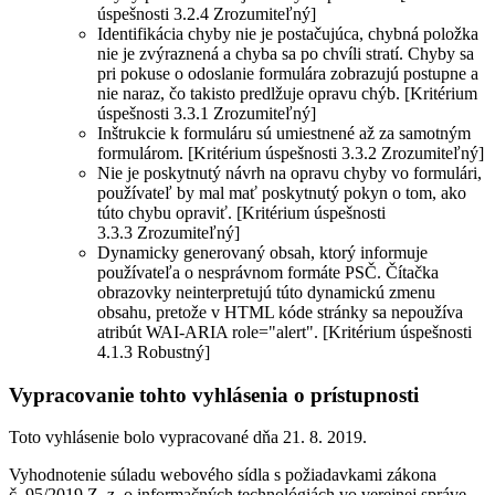
úspešnosti 3.2.4 Zrozumiteľný]
Identifikácia chyby nie je postačujúca, chybná položka
nie je zvýraznená a chyba sa po chvíli stratí. Chyby sa
pri pokuse o odoslanie formulára zobrazujú postupne a
nie naraz, čo takisto predlžuje opravu chýb. [Kritérium
úspešnosti 3.3.1 Zrozumiteľný]
Inštrukcie k formuláru sú umiestnené až za samotným
formulárom. [Kritérium úspešnosti 3.3.2 Zrozumiteľný]
Nie je poskytnutý návrh na opravu chyby vo formulári,
používateľ by mal mať poskytnutý pokyn o tom, ako
túto chybu opraviť. [Kritérium úspešnosti
3.3.3 Zrozumiteľný]
Dynamicky generovaný obsah, ktorý informuje
používateľa o nesprávnom formáte PSČ. Čítačka
obrazovky neinterpretujú túto dynamickú zmenu
obsahu, pretože v HTML kóde stránky sa nepoužíva
atribút WAI-ARIA role="alert". [Kritérium úspešnosti
4.1.3 Robustný]
Vypracovanie tohto vyhlásenia o prístupnosti
Toto vyhlásenie bolo vypracované dňa 21. 8. 2019.
Vyhodnotenie súladu webového sídla s požiadavkami zákona
č. 95/2019 Z. z. o informačných technológiách vo verejnej správe