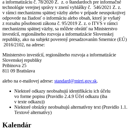
a informatizáciu č. 78/2020 Z. z. o štandardoch pre informačné
technológie verejnej správy v znení vyhlášky č. 546/2021 Z. z.
v rámci mechanizmu spätnej väzby alebo v prípade neuspokojivej
odpovede na žiadosť o informáciu alebo obsah, ktorý je vyňatý
z rozsahu pôsobnosti zákona č. 95/2019 Z. z. o ITVS v rámci
mechanizmu spätnej väzby, sa môžete obrátiť na Ministerstvo
investícií, regionálneho rozvoja a informatizácie Slovenskej
republiky, ako na subjekt poverený presadzovaním Smernice (EÚ)
2016/2102, na adrese:
Ministerstvo investícií, regionálneho rozvoja a informatizácie
Slovenskej republiky
Pribinova 25
811 09 Bratislava
alebo na e-mailovej adrese:
standard@mirri.gov.sk
.
Niektoré odkazy neobsahujú identifikáciu ich účelu
vo forme popisu (Pravidlo 2.4.9 Účel odkazu (iba
v texte odkazu))
Niektoré obrázky neobsahujú alternatívny text (Pravidlo 1.1.
Textové alternatívy)
Kalendár