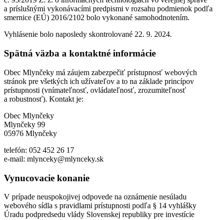
a príslušnými vykonávacími predpismi v rozsahu podmienok podľa
smernice (EÚ) 2016/2102 bolo vykonané samohodnotením.
Vyhlásenie bolo naposledy skontrolované 22. 9. 2024.
Spätná väzba a kontaktné informácie
Obec Mlynčeky má záujem zabezpečiť prístupnosť webových
stránok pre všetkých ich užívateľov a to na základe princípov
prístupnosti (vnímateľnosť, ovládateľnosť, zrozumiteľnosť
a robustnosť). Kontakt je:
Obec Mlynčeky
Mlynčeky 99
05976 Mlynčeky
telefón: 052 452 26 17
e-mail: mlynceky@mlynceky.sk
Vynucovacie konanie
V prípade neuspokojivej odpovede na oznámenie nesúladu
webového sídla s pravidlami prístupnosti podľa § 14 vyhlášky
Úradu podpredsedu vlády Slovenskej republiky pre investície