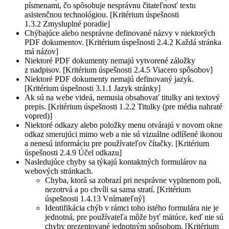
písmenami, čo spôsobuje nesprávnu čitateľnosť textu
asistenčnou technológiou. [Kritérium úspešnosti
1.3.2 Zmysluplné poradie]
Chýbajúce alebo nesprávne definované názvy v niektorých
PDF dokumentov. [Kritérium úspešnosti 2.4.2 Každá stránka
má názov]
Niektoré PDF dokumenty nemajú vytvorené záložky
z nadpisov. [Kritérium úspešnosti 2.4.5 Viacero spôsobov]
Niektoré PDF dokumenty nemajú definovaný jazyk.
[Kritérium úspešnosti 3.1.1 Jazyk stránky]
Ak sú na webe videá, nemusia obsahovať titulky ani textový
prepis. [Kritérium úspešnosti 1.2.2 Titulky (pre média nahraté
vopred)]
Niektoré odkazy alebo položky menu otvárajú v novom okne
odkaz smerujúci mimo web a nie sú vizuálne odlíšené ikonou
a nenesú informáciu pre používateľov čítačky. [Kritérium
úspešnosti 2.4.9 Účel odkazu]
Nasledujúce chyby sa týkajú kontaktných formulárov na
webových stránkach.
Chyba, ktorá sa zobrazí pri nesprávne vyplnenom poli,
nezotrvá a po chvíli sa sama stratí. [Kritérium
úspešnosti 1.4.13 Vnímateľný]
Identifikácia chýb v rámci toho istého formulára nie je
jednotná, pre používateľa môže byť mätúce, keď nie sú
chyby prezentované jednotným spôsobom. [Kritérium