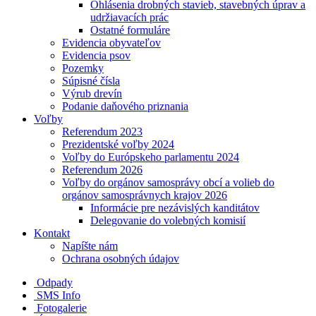
Ohlásenia drobných stavieb, stavebných úprav a
udržiavacích prác
Ostatné formuláre
Evidencia obyvateľov
Evidencia psov
Pozemky
Súpisné čísla
Výrub drevín
Podanie daňového priznania
Voľby
Referendum 2023
Prezidentské voľby 2024
Voľby do Európskeho parlamentu 2024
Referendum 2026
Voľby do orgánov samosprávy obcí a volieb do
orgánov samosprávnych krajov 2026
Informácie pre nezávislých kanditátov
Delegovanie do volebných komisií
Kontakt
Napíšte nám
Ochrana osobných údajov
Odpady
SMS Info
Fotogalerie