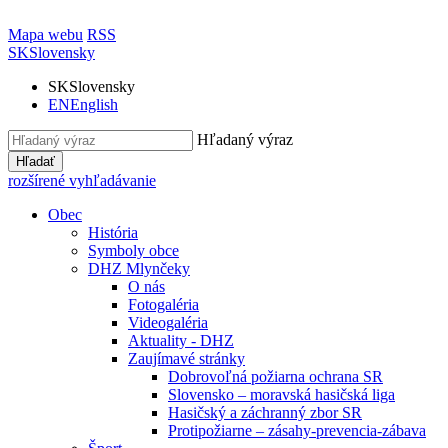
Mapa webu
RSS
SK
Slovensky
SK
Slovensky
EN
English
Hľadaný výraz
Hľadať
rozšírené vyhľadávanie
Obec
História
Symboly obce
DHZ Mlynčeky
O nás
Fotogaléria
Videogaléria
Aktuality - DHZ
Zaujímavé stránky
Dobrovoľná požiarna ochrana SR
Slovensko – moravská hasičská liga
Hasičský a záchranný zbor SR
Protipožiarne – zásahy-prevencia-zábava