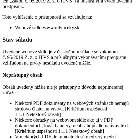
len „zákon č. 95/2019 Z. z. o ITVS“) a príslušnými vykonávacími
predpismi..
Toto vyhlásenie o prístupnosti sa vzťahuje na:
Webové sídlo www.mlynceky.sk
Stav súladu
Uvedené webové sídlo je v čiastočnom súlade so zákonom
č. 95/2019 Z. z. o ITVS a príslušnými vykonávacími predpismi
vzhľadom na prvky nesúladu uvedené nižšie.
Neprístupný obsah
Obsah uvedený nižšie nie je prístupný z dôvodu neprimeranej
záťaže:
Niektoré PDF dokumenty na webových stránkach nemajú
strojovo čitateľnú vrstvu. [Kritérium úspešnosti
1.1.1 Netextový obsah]
Niektoré obrázky na webovom sídle ako aj v PDF
dokumentoch, logá, bannery, neobsahujú alternatívny text.
[Kritérium úspešnosti 1.1.1 Netextový obsah]
V niektorých PDF dokumentoch sú medzery medzi