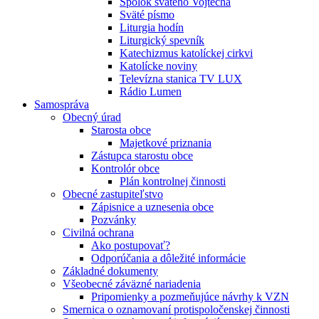
Spolok svätého Vojtecha
Sväté písmo
Liturgia hodín
Liturgický spevník
Katechizmus katolíckej cirkvi
Katolícke noviny
Televízna stanica TV LUX
Rádio Lumen
Samospráva
Obecný úrad
Starosta obce
Majetkové priznania
Zástupca starostu obce
Kontrolór obce
Plán kontrolnej činnosti
Obecné zastupiteľstvo
Zápisnice a uznesenia obce
Pozvánky
Civilná ochrana
Ako postupovať?
Odporúčania a dôležité informácie
Základné dokumenty
Všeobecné záväzné nariadenia
Pripomienky a pozmeňujúce návrhy k VZN
Smernica o oznamovaní protispoločenskej činnosti