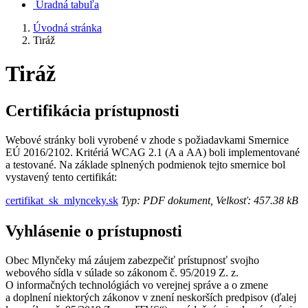
Úradná tabuľa
Úvodná stránka
Tiráž
Tiráž
Certifikácia prístupnosti
Webové stránky boli vyrobené v zhode s požiadavkami Smernice
EÚ 2016/2102. Kritériá WCAG 2.1 (A a AA) boli implementované
a testované. Na základe splnených podmienok tejto smernice bol
vystavený tento certifikát:
certifikat_sk_mlynceky.sk
Typ: PDF dokument, Velkosť: 457.38 kB
Vyhlásenie o prístupnosti
Obec Mlynčeky má záujem zabezpečiť prístupnosť svojho
webového sídla v súlade so zákonom č. 95/2019 Z. z.
O informačných technológiách vo verejnej správe a o zmene
a doplnení niektorých zákonov v znení neskorších predpisov (ďalej