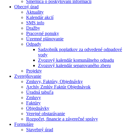
Smernica o poskytovaní informácií
Obecný úrad
Aktuality
Kalendár akcií
SMS info
Dražby
Pracovné ponuky
Územné plánovanie
Odpady
Sadzobník poplatkov za odvedené odpadové
vody
Zvozový kalendár komunálneho odpadu
Zvozový kalendár separovaného zberu
Projekty
Zverejňovanie
Zmluvy, Faktúry, Objednávky
Archív Zmlúv Faktúr Objednávok
Úradná tabuľa
Zmluvy
Faktúry
Objednávky
Verejné obstarávanie
Rozpočet, financie a záverečné správy
Formuláre
Stavebný úrad