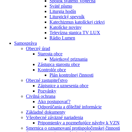
Spolok svätého Vojtecha
Sväté písmo
Liturgia hodín
Liturgický spevník
Katechizmus katolíckej cirkvi
Katolícke noviny
Televízna stanica TV LUX
Rádio Lumen
Samospráva
Obecný úrad
Starosta obce
Majetkové priznania
Zástupca starostu obce
Kontrolór obce
Plán kontrolnej činnosti
Obecné zastupiteľstvo
Zápisnice a uznesenia obce
Pozvánky
Civilná ochrana
Ako postupovať?
Odporúčania a dôležité informácie
Základné dokumenty
Všeobecné záväzné nariadenia
Pripomienky a pozmeňujúce návrhy k VZN
Smernica o oznamovaní protispoločenskej činnosti