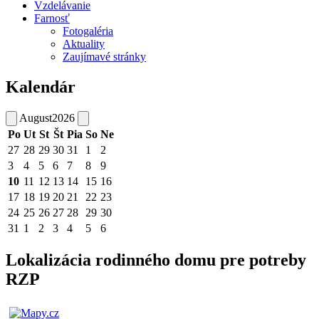
Vzdelávanie
Farnosť
Fotogaléria
Aktuality
Zaujímavé stránky
Kalendár
August
2026
Po
Ut
St
Št
Pia
So
Ne
27
28
29
30
31
1
2
3
4
5
6
7
8
9
10
11
12
13
14
15
16
17
18
19
20
21
22
23
24
25
26
27
28
29
30
31
1
2
3
4
5
6
Lokalizácia rodinného domu pre potreby
RZP