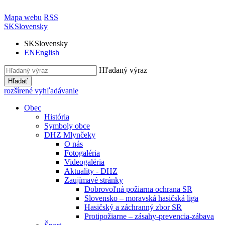
Mapa webu
RSS
SK
Slovensky
SK
Slovensky
EN
English
Hľadaný výraz
Hľadať
rozšírené vyhľadávanie
Obec
História
Symboly obce
DHZ Mlynčeky
O nás
Fotogaléria
Videogaléria
Aktuality - DHZ
Zaujímavé stránky
Dobrovoľná požiarna ochrana SR
Slovensko – moravská hasičská liga
Hasičský a záchranný zbor SR
Protipožiarne – zásahy-prevencia-zábava