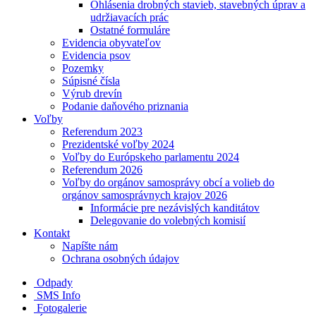
Ohlásenia drobných stavieb, stavebných úprav a
udržiavacích prác
Ostatné formuláre
Evidencia obyvateľov
Evidencia psov
Pozemky
Súpisné čísla
Výrub drevín
Podanie daňového priznania
Voľby
Referendum 2023
Prezidentské voľby 2024
Voľby do Európskeho parlamentu 2024
Referendum 2026
Voľby do orgánov samosprávy obcí a volieb do
orgánov samosprávnych krajov 2026
Informácie pre nezávislých kanditátov
Delegovanie do volebných komisií
Kontakt
Napíšte nám
Ochrana osobných údajov
Odpady
SMS Info
Fotogalerie