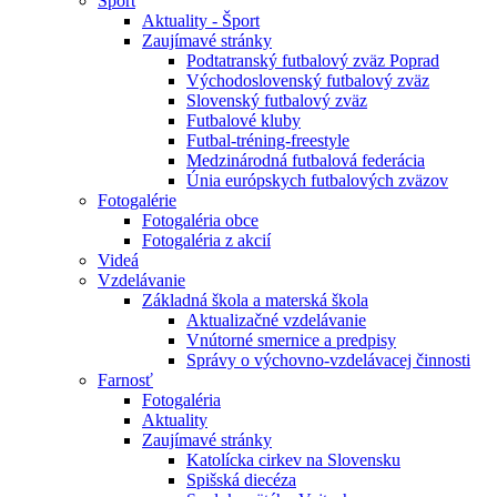
Šport
Aktuality - Šport
Zaujímavé stránky
Podtatranský futbalový zväz Poprad
Východoslovenský futbalový zväz
Slovenský futbalový zväz
Futbalové kluby
Futbal-tréning-freestyle
Medzinárodná futbalová federácia
Únia európskych futbalových zväzov
Fotogalérie
Fotogaléria obce
Fotogaléria z akcií
Videá
Vzdelávanie
Základná škola a materská škola
Aktualizačné vzdelávanie
Vnútorné smernice a predpisy
Správy o výchovno-vzdelávacej činnosti
Farnosť
Fotogaléria
Aktuality
Zaujímavé stránky
Katolícka cirkev na Slovensku
Spišská diecéza