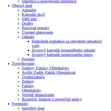
Smernica o poskytovaní informácií
Obecný úrad
Aktuality
Kalendár akcií
SMS info
Dražby
Pracovné ponuky
Územné plánovanie
Odpady
Sadzobník poplatkov za odvedené odpadové
vody
Zvozový kalendár komunálneho odpadu
Zvozový kalendár separovaného zberu
Projekty
Zverejňovanie
Zmluvy, Faktúry, Objednávky
Archív Zmlúv Faktúr Objednávok
Úradná tabuľa
Zmluvy
Faktúry
Objednávky
Verejné obstarávanie
Rozpočet, financie a záverečné správy
Formuláre
Stavebný úrad