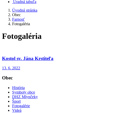
Úradná tabuľa
Úvodná stránka
Obec
Farnosť
Fotogaléria
Fotogaléria
Kostol sv. Jána Krstiteľa
13. 6. 2022
Obec
História
Symboly obce
DHZ Mlynčeky
Šport
Fotogalérie
Videá