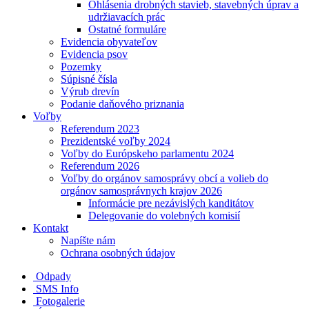
Ohlásenia drobných stavieb, stavebných úprav a
udržiavacích prác
Ostatné formuláre
Evidencia obyvateľov
Evidencia psov
Pozemky
Súpisné čísla
Výrub drevín
Podanie daňového priznania
Voľby
Referendum 2023
Prezidentské voľby 2024
Voľby do Európskeho parlamentu 2024
Referendum 2026
Voľby do orgánov samosprávy obcí a volieb do
orgánov samosprávnych krajov 2026
Informácie pre nezávislých kanditátov
Delegovanie do volebných komisií
Kontakt
Napíšte nám
Ochrana osobných údajov
Odpady
SMS Info
Fotogalerie