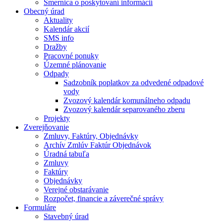
Smernica o poskytovaní informácií
Obecný úrad
Aktuality
Kalendár akcií
SMS info
Dražby
Pracovné ponuky
Územné plánovanie
Odpady
Sadzobník poplatkov za odvedené odpadové
vody
Zvozový kalendár komunálneho odpadu
Zvozový kalendár separovaného zberu
Projekty
Zverejňovanie
Zmluvy, Faktúry, Objednávky
Archív Zmlúv Faktúr Objednávok
Úradná tabuľa
Zmluvy
Faktúry
Objednávky
Verejné obstarávanie
Rozpočet, financie a záverečné správy
Formuláre
Stavebný úrad