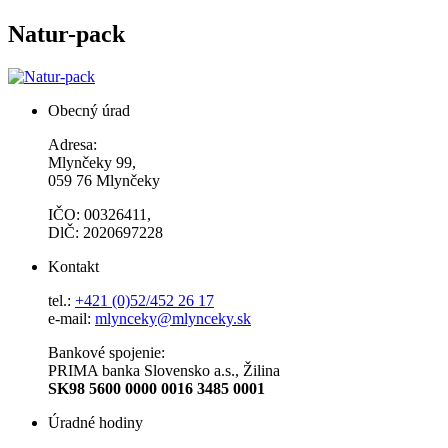
Natur-pack
Obecný úrad
Adresa:
Mlynčeky 99,
059 76 Mlynčeky
IČO: 00326411,
DlČ: 2020697228
Kontakt
tel.:
+421 (0)52/452 26 17
e-mail:
mlynceky@mlynceky.sk
Bankové spojenie:
PRIMA banka Slovensko a.s., Žilina
SK98 5600 0000 0016 3485 0001
Úradné hodiny