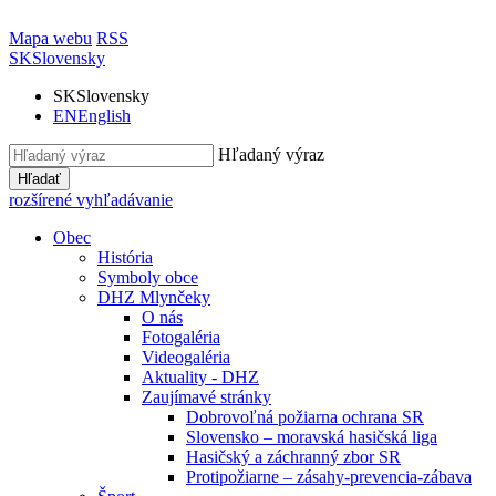
Mapa webu
RSS
SK
Slovensky
SK
Slovensky
EN
English
Hľadaný výraz
Hľadať
rozšírené vyhľadávanie
Obec
História
Symboly obce
DHZ Mlynčeky
O nás
Fotogaléria
Videogaléria
Aktuality - DHZ
Zaujímavé stránky
Dobrovoľná požiarna ochrana SR
Slovensko – moravská hasičská liga
Hasičský a záchranný zbor SR
Protipožiarne – zásahy-prevencia-zábava