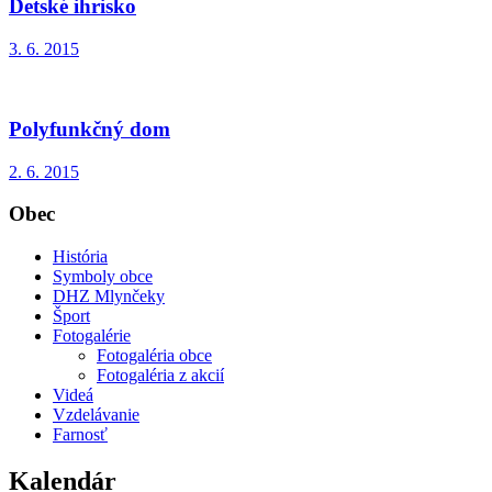
Detské ihrisko
3. 6. 2015
Polyfunkčný dom
2. 6. 2015
Obec
História
Symboly obce
DHZ Mlynčeky
Šport
Fotogalérie
Fotogaléria obce
Fotogaléria z akcií
Videá
Vzdelávanie
Farnosť
Kalendár