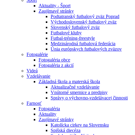
Šport
Aktuality - Šport
Zaujímavé stránky
Podtatranský futbalový zväz Poprad
Východoslovenský futbalový zväz
Slovenský futbalový zväz
Futbalové kluby
Futbal-tréning-freestyle
Medzinárodná futbalová federácia
Únia európskych futbalových zväzov
Fotogalérie
Fotogaléria obce
Fotogaléria z akcií
Videá
Vzdelávanie
Základná škola a materská škola
Aktualizačné vzdelávanie
Vnútorné smernice a predpisy
Správy o výchovno-vzdelávacej činnosti
Farnosť
Fotogaléria
Aktuality
Zaujímavé stránky
Katolícka cirkev na Slovensku
Spišská diecéza