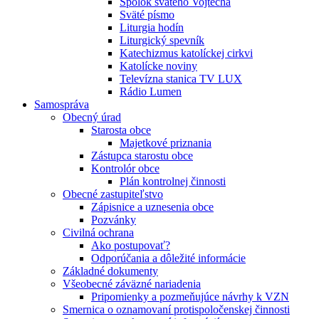
Spolok svätého Vojtecha
Sväté písmo
Liturgia hodín
Liturgický spevník
Katechizmus katolíckej cirkvi
Katolícke noviny
Televízna stanica TV LUX
Rádio Lumen
Samospráva
Obecný úrad
Starosta obce
Majetkové priznania
Zástupca starostu obce
Kontrolór obce
Plán kontrolnej činnosti
Obecné zastupiteľstvo
Zápisnice a uznesenia obce
Pozvánky
Civilná ochrana
Ako postupovať?
Odporúčania a dôležité informácie
Základné dokumenty
Všeobecné záväzné nariadenia
Pripomienky a pozmeňujúce návrhy k VZN
Smernica o oznamovaní protispoločenskej činnosti