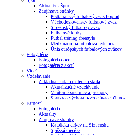
Šport
Aktuality - Šport
Zaujímavé stránky
Podtatranský futbalový zväz Poprad
Východoslovenský futbalový zväz
Slovenský futbalový zväz
Futbalové kluby
Futbal-tréning-freestyle
Medzinárodná futbalová federácia
Únia európskych futbalových zväzov
Fotogalérie
Fotogaléria obce
Fotogaléria z akcií
Videá
Vzdelávanie
Základná škola a materská škola
Aktualizačné vzdelávanie
Vnútorné smernice a predpisy
Správy o výchovno-vzdelávacej činnosti
Farnosť
Fotogaléria
Aktuality
Zaujímavé stránky
Katolícka cirkev na Slovensku
Spišská diecéza