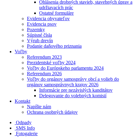
Ohlásenia drobných stavieb, stavebných úprav a
udržiavacích prác
Ostatné formuláre
Evidencia obyvateľov
Evidencia psov
Pozemky
Súpisné čísla
Výrub drevín
Podanie daňového priznania
Voľby
Referendum 2023
Prezidentské voľby 2024
Voľby do Európskeho parlamentu 2024
Referendum 2026
Voľby do orgánov samosprávy obcí a volieb do
orgánov samosprávnych krajov 2026
Informácie pre nezávislých kanditátov
Delegovanie do volebných komisií
Kontakt
Napíšte nám
Ochrana osobných údajov
Odpady
SMS Info
Fotogalerie