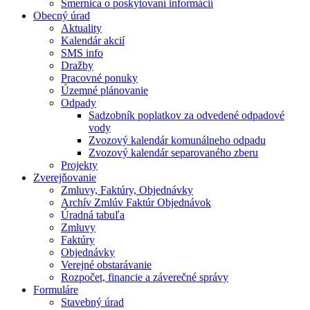
Smernica o poskytovaní informácií
Obecný úrad
Aktuality
Kalendár akcií
SMS info
Dražby
Pracovné ponuky
Územné plánovanie
Odpady
Sadzobník poplatkov za odvedené odpadové
vody
Zvozový kalendár komunálneho odpadu
Zvozový kalendár separovaného zberu
Projekty
Zverejňovanie
Zmluvy, Faktúry, Objednávky
Archív Zmlúv Faktúr Objednávok
Úradná tabuľa
Zmluvy
Faktúry
Objednávky
Verejné obstarávanie
Rozpočet, financie a záverečné správy
Formuláre
Stavebný úrad