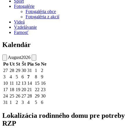
Šport
Fotogalérie
Fotogaléria obce
Fotogaléria z akcií
Videá
Vzdelávanie
Farnosť
Kalendár
August
2026
Po
Ut
St
Št
Pia
So
Ne
27
28
29
30
31
1
2
3
4
5
6
7
8
9
10
11
12
13
14
15
16
17
18
19
20
21
22
23
24
25
26
27
28
29
30
31
1
2
3
4
5
6
Lokalizácia rodinného domu pre potreby
RZP