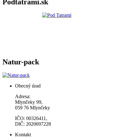
Podtatrami.sk
Natur-pack
Obecný úrad
Adresa:
Mlynčeky 99,
059 76 Mlynčeky
IČO: 00326411,
DlČ: 2020697228
Kontakt