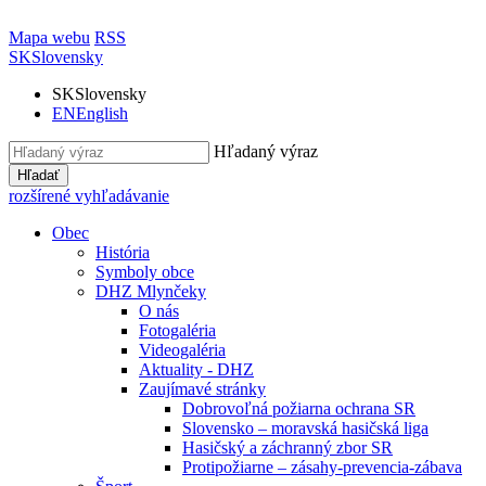
Mapa webu
RSS
SK
Slovensky
SK
Slovensky
EN
English
Hľadaný výraz
Hľadať
rozšírené vyhľadávanie
Obec
História
Symboly obce
DHZ Mlynčeky
O nás
Fotogaléria
Videogaléria
Aktuality - DHZ
Zaujímavé stránky
Dobrovoľná požiarna ochrana SR
Slovensko – moravská hasičská liga
Hasičský a záchranný zbor SR
Protipožiarne – zásahy-prevencia-zábava