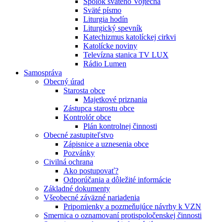
Spolok svätého Vojtecha
Sväté písmo
Liturgia hodín
Liturgický spevník
Katechizmus katolíckej cirkvi
Katolícke noviny
Televízna stanica TV LUX
Rádio Lumen
Samospráva
Obecný úrad
Starosta obce
Majetkové priznania
Zástupca starostu obce
Kontrolór obce
Plán kontrolnej činnosti
Obecné zastupiteľstvo
Zápisnice a uznesenia obce
Pozvánky
Civilná ochrana
Ako postupovať?
Odporúčania a dôležité informácie
Základné dokumenty
Všeobecné záväzné nariadenia
Pripomienky a pozmeňujúce návrhy k VZN
Smernica o oznamovaní protispoločenskej činnosti