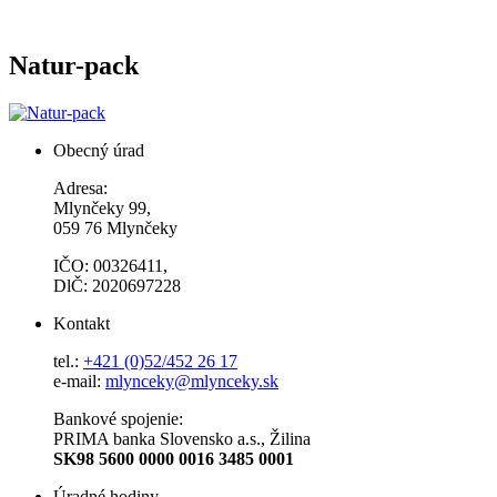
Natur-pack
Obecný úrad
Adresa:
Mlynčeky 99,
059 76 Mlynčeky
IČO: 00326411,
DlČ: 2020697228
Kontakt
tel.:
+421 (0)52/452 26 17
e-mail:
mlynceky@mlynceky.sk
Bankové spojenie:
PRIMA banka Slovensko a.s., Žilina
SK98 5600 0000 0016 3485 0001
Úradné hodiny