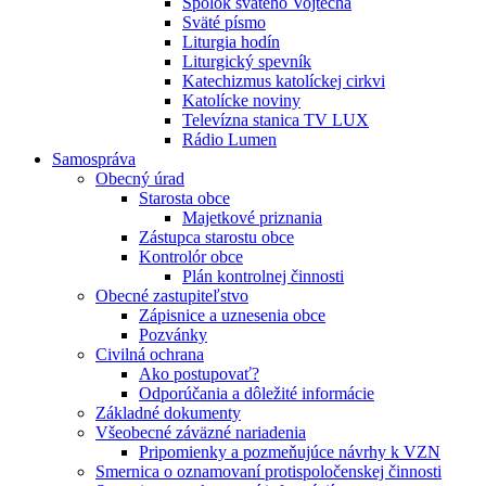
Spolok svätého Vojtecha
Sväté písmo
Liturgia hodín
Liturgický spevník
Katechizmus katolíckej cirkvi
Katolícke noviny
Televízna stanica TV LUX
Rádio Lumen
Samospráva
Obecný úrad
Starosta obce
Majetkové priznania
Zástupca starostu obce
Kontrolór obce
Plán kontrolnej činnosti
Obecné zastupiteľstvo
Zápisnice a uznesenia obce
Pozvánky
Civilná ochrana
Ako postupovať?
Odporúčania a dôležité informácie
Základné dokumenty
Všeobecné záväzné nariadenia
Pripomienky a pozmeňujúce návrhy k VZN
Smernica o oznamovaní protispoločenskej činnosti