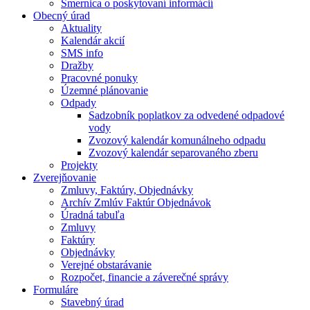
Smernica o poskytovaní informácií
Obecný úrad
Aktuality
Kalendár akcií
SMS info
Dražby
Pracovné ponuky
Územné plánovanie
Odpady
Sadzobník poplatkov za odvedené odpadové
vody
Zvozový kalendár komunálneho odpadu
Zvozový kalendár separovaného zberu
Projekty
Zverejňovanie
Zmluvy, Faktúry, Objednávky
Archív Zmlúv Faktúr Objednávok
Úradná tabuľa
Zmluvy
Faktúry
Objednávky
Verejné obstarávanie
Rozpočet, financie a záverečné správy
Formuláre
Stavebný úrad