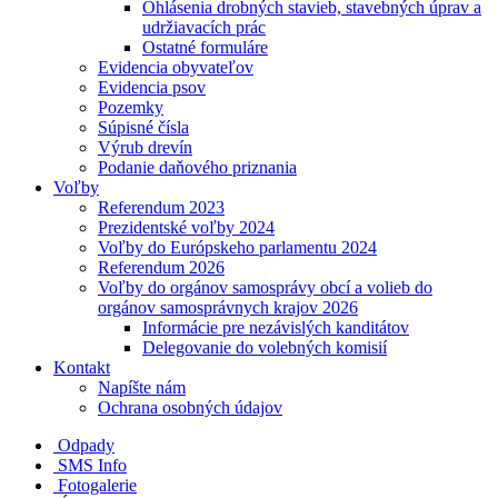
Ohlásenia drobných stavieb, stavebných úprav a
udržiavacích prác
Ostatné formuláre
Evidencia obyvateľov
Evidencia psov
Pozemky
Súpisné čísla
Výrub drevín
Podanie daňového priznania
Voľby
Referendum 2023
Prezidentské voľby 2024
Voľby do Európskeho parlamentu 2024
Referendum 2026
Voľby do orgánov samosprávy obcí a volieb do
orgánov samosprávnych krajov 2026
Informácie pre nezávislých kanditátov
Delegovanie do volebných komisií
Kontakt
Napíšte nám
Ochrana osobných údajov
Odpady
SMS Info
Fotogalerie