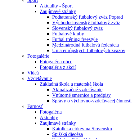
Šport
Aktuality - Šport
Zaujímavé stránky
Podtatranský futbalový zväz Poprad
Východoslovenský futbalový zväz
Slovenský futbalový zväz
Futbalové kluby
Futbal-tréning-freestyle
Medzinárodná futbalová federácia
Únia európskych futbalových zväzov
Fotogalérie
Fotogaléria obce
Fotogaléria z akcií
Videá
Vzdelávanie
Základná škola a materská škola
Aktualizačné vzdelávanie
Vnútorné smernice a predpisy
Správy o výchovno-vzdelávacej činnosti
Farnosť
Fotogaléria
Aktuality
Zaujímavé stránky
Katolícka cirkev na Slovensku
Spišská diecéza