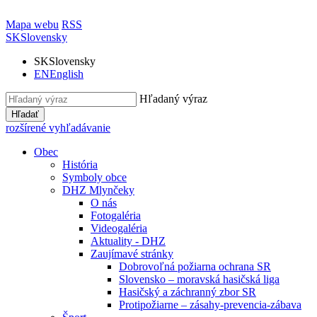
Mapa webu
RSS
SK
Slovensky
SK
Slovensky
EN
English
Hľadaný výraz
Hľadať
rozšírené vyhľadávanie
Obec
História
Symboly obce
DHZ Mlynčeky
O nás
Fotogaléria
Videogaléria
Aktuality - DHZ
Zaujímavé stránky
Dobrovoľná požiarna ochrana SR
Slovensko – moravská hasičská liga
Hasičský a záchranný zbor SR
Protipožiarne – zásahy-prevencia-zábava