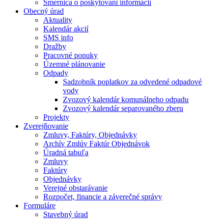
Smernica o poskytovaní informácií
Obecný úrad
Aktuality
Kalendár akcií
SMS info
Dražby
Pracovné ponuky
Územné plánovanie
Odpady
Sadzobník poplatkov za odvedené odpadové
vody
Zvozový kalendár komunálneho odpadu
Zvozový kalendár separovaného zberu
Projekty
Zverejňovanie
Zmluvy, Faktúry, Objednávky
Archív Zmlúv Faktúr Objednávok
Úradná tabuľa
Zmluvy
Faktúry
Objednávky
Verejné obstarávanie
Rozpočet, financie a záverečné správy
Formuláre
Stavebný úrad