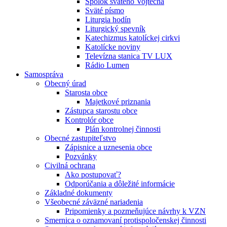
Spolok svätého Vojtecha
Sväté písmo
Liturgia hodín
Liturgický spevník
Katechizmus katolíckej cirkvi
Katolícke noviny
Televízna stanica TV LUX
Rádio Lumen
Samospráva
Obecný úrad
Starosta obce
Majetkové priznania
Zástupca starostu obce
Kontrolór obce
Plán kontrolnej činnosti
Obecné zastupiteľstvo
Zápisnice a uznesenia obce
Pozvánky
Civilná ochrana
Ako postupovať?
Odporúčania a dôležité informácie
Základné dokumenty
Všeobecné záväzné nariadenia
Pripomienky a pozmeňujúce návrhy k VZN
Smernica o oznamovaní protispoločenskej činnosti