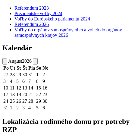
Referendum 2023
Prezidentské voľby 2024
Voľby do Európskeho parlamentu 2024
Referendum 2026
Voľby do orgánov samosprávy obcí a volieb do orgánov
samosprávnych krajov 2026
Kalendár
August
2026
Po
Ut
St
Št
Pia
So
Ne
27
28
29
30
31
1
2
3
4
5
6
7
8
9
10
11
12
13
14
15
16
17
18
19
20
21
22
23
24
25
26
27
28
29
30
31
1
2
3
4
5
6
Lokalizácia rodinného domu pre potreby
RZP