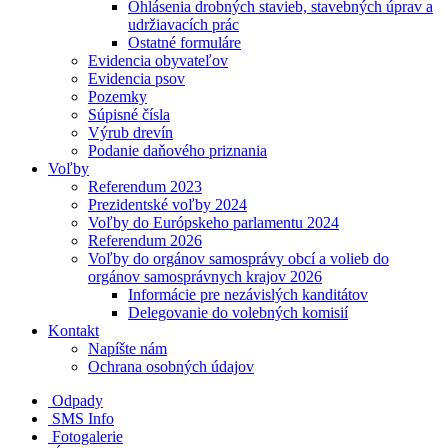
Ohlásenia drobných stavieb, stavebných úprav a
udržiavacích prác
Ostatné formuláre
Evidencia obyvateľov
Evidencia psov
Pozemky
Súpisné čísla
Výrub drevín
Podanie daňového priznania
Voľby
Referendum 2023
Prezidentské voľby 2024
Voľby do Európskeho parlamentu 2024
Referendum 2026
Voľby do orgánov samosprávy obcí a volieb do
orgánov samosprávnych krajov 2026
Informácie pre nezávislých kanditátov
Delegovanie do volebných komisií
Kontakt
Napíšte nám
Ochrana osobných údajov
Odpady
SMS Info
Fotogalerie