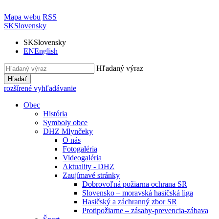
Mapa webu
RSS
SK
Slovensky
SK
Slovensky
EN
English
Hľadaný výraz
Hľadať
rozšírené vyhľadávanie
Obec
História
Symboly obce
DHZ Mlynčeky
O nás
Fotogaléria
Videogaléria
Aktuality - DHZ
Zaujímavé stránky
Dobrovoľná požiarna ochrana SR
Slovensko – moravská hasičská liga
Hasičský a záchranný zbor SR
Protipožiarne – zásahy-prevencia-zábava