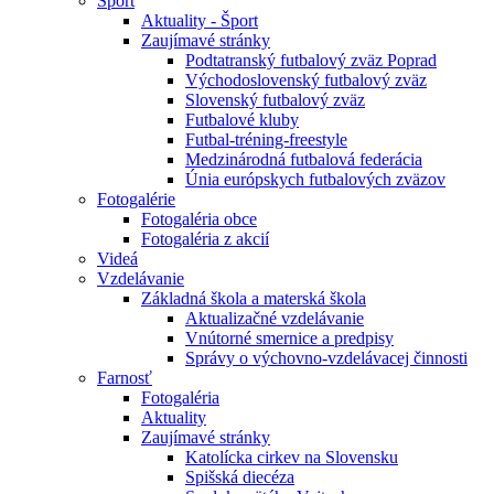
Šport
Aktuality - Šport
Zaujímavé stránky
Podtatranský futbalový zväz Poprad
Východoslovenský futbalový zväz
Slovenský futbalový zväz
Futbalové kluby
Futbal-tréning-freestyle
Medzinárodná futbalová federácia
Únia európskych futbalových zväzov
Fotogalérie
Fotogaléria obce
Fotogaléria z akcií
Videá
Vzdelávanie
Základná škola a materská škola
Aktualizačné vzdelávanie
Vnútorné smernice a predpisy
Správy o výchovno-vzdelávacej činnosti
Farnosť
Fotogaléria
Aktuality
Zaujímavé stránky
Katolícka cirkev na Slovensku
Spišská diecéza