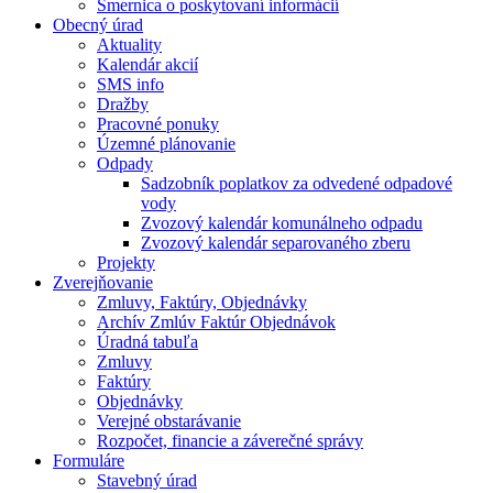
Smernica o poskytovaní informácií
Obecný úrad
Aktuality
Kalendár akcií
SMS info
Dražby
Pracovné ponuky
Územné plánovanie
Odpady
Sadzobník poplatkov za odvedené odpadové
vody
Zvozový kalendár komunálneho odpadu
Zvozový kalendár separovaného zberu
Projekty
Zverejňovanie
Zmluvy, Faktúry, Objednávky
Archív Zmlúv Faktúr Objednávok
Úradná tabuľa
Zmluvy
Faktúry
Objednávky
Verejné obstarávanie
Rozpočet, financie a záverečné správy
Formuláre
Stavebný úrad