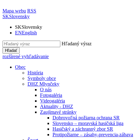
Mapa webu
RSS
SK
Slovensky
SK
Slovensky
EN
English
Hľadaný výraz
Hľadať
rozšírené vyhľadávanie
Obec
História
Symboly obce
DHZ Mlynčeky
O nás
Fotogaléria
Videogaléria
Aktuality - DHZ
Zaujímavé stránky
Dobrovoľná požiarna ochrana SR
Slovensko – moravská hasičská liga
Hasičský a záchranný zbor SR
Protipožiarne – zásahy-prevencia-zábava