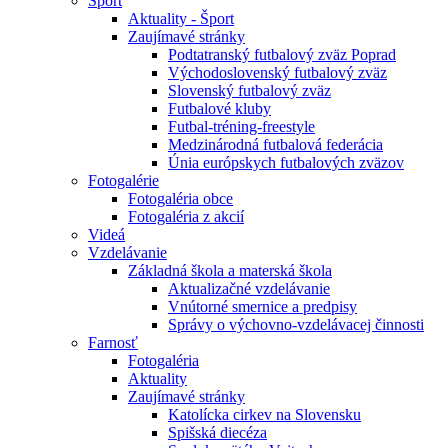
Šport
Aktuality - Šport
Zaujímavé stránky
Podtatranský futbalový zväz Poprad
Východoslovenský futbalový zväz
Slovenský futbalový zväz
Futbalové kluby
Futbal-tréning-freestyle
Medzinárodná futbalová federácia
Únia európskych futbalových zväzov
Fotogalérie
Fotogaléria obce
Fotogaléria z akcií
Videá
Vzdelávanie
Základná škola a materská škola
Aktualizačné vzdelávanie
Vnútorné smernice a predpisy
Správy o výchovno-vzdelávacej činnosti
Farnosť
Fotogaléria
Aktuality
Zaujímavé stránky
Katolícka cirkev na Slovensku
Spišská diecéza