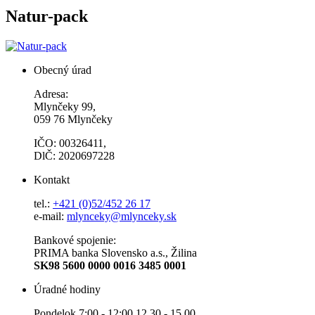
Natur-pack
Obecný úrad
Adresa:
Mlynčeky 99,
059 76 Mlynčeky
IČO: 00326411,
DlČ: 2020697228
Kontakt
tel.:
+421 (0)52/452 26 17
e-mail:
mlynceky@mlynceky.sk
Bankové spojenie:
PRIMA banka Slovensko a.s., Žilina
SK98 5600 0000 0016 3485 0001
Úradné hodiny
Pondelok 7:00 - 12:00 12.30 - 15.00