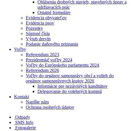
Ohlásenia drobných stavieb, stavebných úprav a
udržiavacích prác
Ostatné formuláre
Evidencia obyvateľov
Evidencia psov
Pozemky
Súpisné čísla
Výrub drevín
Podanie daňového priznania
Voľby
Referendum 2023
Prezidentské voľby 2024
Voľby do Európskeho parlamentu 2024
Referendum 2026
Voľby do orgánov samosprávy obcí a volieb do
orgánov samosprávnych krajov 2026
Informácie pre nezávislých kanditátov
Delegovanie do volebných komisií
Kontakt
Napíšte nám
Ochrana osobných údajov
Odpady
SMS Info
Fotogalerie