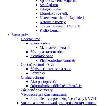
Spolok svätého Vojtecha
Sväté písmo
Liturgia hodín
Liturgický spevník
Katechizmus katolíckej cirkvi
Katolícke noviny
Televízna stanica TV LUX
Rádio Lumen
Samospráva
Obecný úrad
Starosta obce
Majetkové priznania
Zástupca starostu obce
Kontrolór obce
Plán kontrolnej činnosti
Obecné zastupiteľstvo
Zápisnice a uznesenia obce
Pozvánky
Civilná ochrana
Ako postupovať?
Odporúčania a dôležité informácie
Základné dokumenty
Všeobecné záväzné nariadenia
Pripomienky a pozmeňujúce návrhy k VZN
Smernica o oznamovaní protispoločenskej činnosti