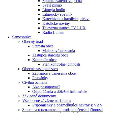
Spolok svätého Vojtecha
Sväté písmo
Liturgia hodín
Liturgický spevník
Katechizmus katolíckej cirkvi
Katolícke noviny
Televízna stanica TV LUX
Rádio Lumen
Samospráva
Obecný úrad
Starosta obce
Majetkové priznania
Zástupca starostu obce
Kontrolór obce
Plán kontrolnej činnosti
Obecné zastupiteľstvo
Zápisnice a uznesenia obce
Pozvánky
Civilná ochrana
Ako postupovať?
Odporúčania a dôležité informácie
Základné dokumenty
Všeobecné záväzné nariadenia
Pripomienky a pozmeňujúce návrhy k VZN
Smernica o oznamovaní protispoločenskej činnosti