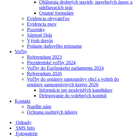
Ohlásenia drobných stavieb, stavebných úprav a
udržiavacích prác
Ostatné formuláre
Evidencia obyvateľov
Evidencia psov
Pozemky
Súpisné čísla
Výrub drevín
Podanie daňového priznania
Voľby
Referendum 2023
Prezidentské voľby 2024
Voľby do Európskeho parlamentu 2024
Referendum 2026
Voľby do orgánov samosprávy obcí a volieb do
orgánov samosprávnych krajov 2026
Informácie pre nezávislých kanditátov
Delegovanie do volebných komisií
Kontakt
Napíšte nám
Ochrana osobných údajov
Odpady
SMS Info
Fotogalerie