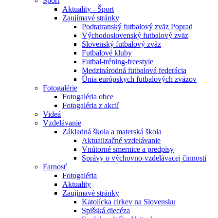
Šport
Aktuality - Šport
Zaujímavé stránky
Podtatranský futbalový zväz Poprad
Východoslovenský futbalový zväz
Slovenský futbalový zväz
Futbalové kluby
Futbal-tréning-freestyle
Medzinárodná futbalová federácia
Únia európskych futbalových zväzov
Fotogalérie
Fotogaléria obce
Fotogaléria z akcií
Videá
Vzdelávanie
Základná škola a materská škola
Aktualizačné vzdelávanie
Vnútorné smernice a predpisy
Správy o výchovno-vzdelávacej činnosti
Farnosť
Fotogaléria
Aktuality
Zaujímavé stránky
Katolícka cirkev na Slovensku
Spišská diecéza