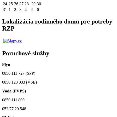
24
25
26
27
28
29
30
31
1
2
3
4
5
6
Lokalizácia rodinného domu pre potreby
RZP
Poruchové služby
Plyn
0850 111 727 (SPP)
0850 123 333 (VSE)
Voda (PVPS)
0850 111 800
052/77 29 548