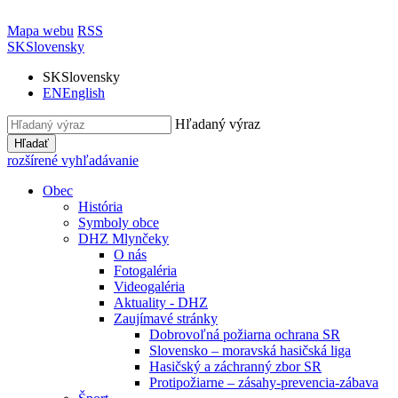
Mapa webu
RSS
SK
Slovensky
SK
Slovensky
EN
English
Hľadaný výraz
Hľadať
rozšírené vyhľadávanie
Obec
História
Symboly obce
DHZ Mlynčeky
O nás
Fotogaléria
Videogaléria
Aktuality - DHZ
Zaujímavé stránky
Dobrovoľná požiarna ochrana SR
Slovensko – moravská hasičská liga
Hasičský a záchranný zbor SR
Protipožiarne – zásahy-prevencia-zábava