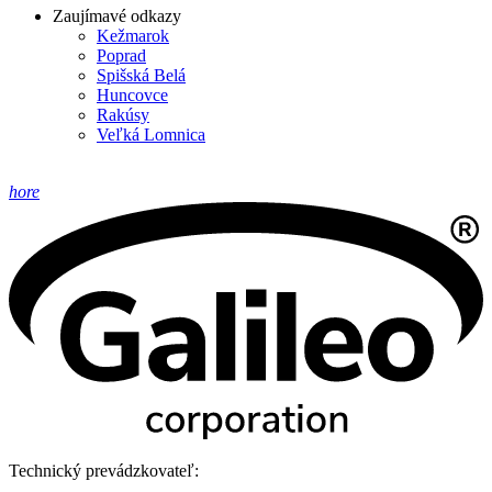
Zaujímavé odkazy
Kežmarok
Poprad
Spišská Belá
Huncovce
Rakúsy
Veľká Lomnica
hore
Technický prevádzkovateľ: