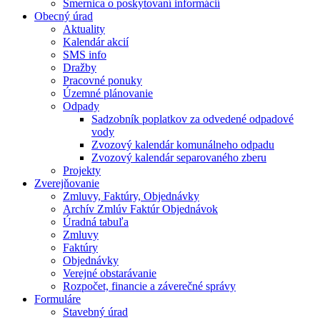
Smernica o poskytovaní informácií
Obecný úrad
Aktuality
Kalendár akcií
SMS info
Dražby
Pracovné ponuky
Územné plánovanie
Odpady
Sadzobník poplatkov za odvedené odpadové
vody
Zvozový kalendár komunálneho odpadu
Zvozový kalendár separovaného zberu
Projekty
Zverejňovanie
Zmluvy, Faktúry, Objednávky
Archív Zmlúv Faktúr Objednávok
Úradná tabuľa
Zmluvy
Faktúry
Objednávky
Verejné obstarávanie
Rozpočet, financie a záverečné správy
Formuláre
Stavebný úrad