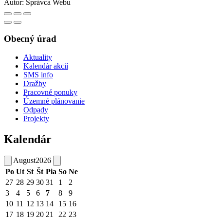
Autor:
Správca Webu
Obecný úrad
Aktuality
Kalendár akcií
SMS info
Dražby
Pracovné ponuky
Územné plánovanie
Odpady
Projekty
Kalendár
August
2026
Po
Ut
St
Št
Pia
So
Ne
27
28
29
30
31
1
2
3
4
5
6
7
8
9
10
11
12
13
14
15
16
17
18
19
20
21
22
23