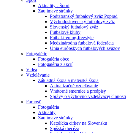
Šport
Aktuality - Šport
Zaujímavé stránky
Podtatranský futbalový zväz Poprad
Východoslovenský futbalový zväz
Slovenský futbalový zväz
Futbalové kluby
Futbal-tréning-freestyle
Medzinárodná futbalová federácia
Únia európskych futbalových zväzov
Fotogalérie
Fotogaléria obce
Fotogaléria z akcií
Videá
Vzdelávanie
Základná škola a materská škola
Aktualizačné vzdelávanie
Vnútorné smernice a predpisy
Správy o výchovno-vzdelávacej činnosti
Farnosť
Fotogaléria
Aktuality
Zaujímavé stránky
Katolícka cirkev na Slovensku
Spišská diecéza