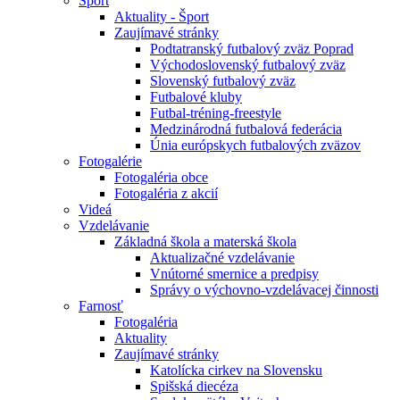
Šport
Aktuality - Šport
Zaujímavé stránky
Podtatranský futbalový zväz Poprad
Východoslovenský futbalový zväz
Slovenský futbalový zväz
Futbalové kluby
Futbal-tréning-freestyle
Medzinárodná futbalová federácia
Únia európskych futbalových zväzov
Fotogalérie
Fotogaléria obce
Fotogaléria z akcií
Videá
Vzdelávanie
Základná škola a materská škola
Aktualizačné vzdelávanie
Vnútorné smernice a predpisy
Správy o výchovno-vzdelávacej činnosti
Farnosť
Fotogaléria
Aktuality
Zaujímavé stránky
Katolícka cirkev na Slovensku
Spišská diecéza