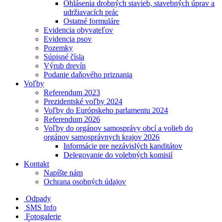
Ohlásenia drobných stavieb, stavebných úprav a
udržiavacích prác
Ostatné formuláre
Evidencia obyvateľov
Evidencia psov
Pozemky
Súpisné čísla
Výrub drevín
Podanie daňového priznania
Voľby
Referendum 2023
Prezidentské voľby 2024
Voľby do Európskeho parlamentu 2024
Referendum 2026
Voľby do orgánov samosprávy obcí a volieb do
orgánov samosprávnych krajov 2026
Informácie pre nezávislých kanditátov
Delegovanie do volebných komisií
Kontakt
Napíšte nám
Ochrana osobných údajov
Odpady
SMS Info
Fotogalerie