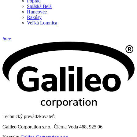
Poprad
Spišská Belá
Huncovce
Rakúsy
Veľká Lomnica
hore
Technický prevádzkovateľ:
Galileo Corporation s.r.o., Čierna Voda 468, 925 06