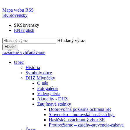
Mapa webu
RSS
SK
Slovensky
SK
Slovensky
EN
English
Hľadaný výraz
Hľadať
rozšírené vyhľadávanie
Obec
História
Symboly obce
DHZ Mlynčeky
O nás
Fotogaléria
Videogaléria
Aktuality - DHZ
Zaujímavé stránky
Dobrovoľná požiarna ochrana SR
Slovensko – moravská hasičská liga
Hasičský a záchranný zbor SR
Protipožiarne – zásahy-prevencia-zábava