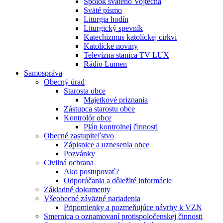
Spolok svätého Vojtecha
Sväté písmo
Liturgia hodín
Liturgický spevník
Katechizmus katolíckej cirkvi
Katolícke noviny
Televízna stanica TV LUX
Rádio Lumen
Samospráva
Obecný úrad
Starosta obce
Majetkové priznania
Zástupca starostu obce
Kontrolór obce
Plán kontrolnej činnosti
Obecné zastupiteľstvo
Zápisnice a uznesenia obce
Pozvánky
Civilná ochrana
Ako postupovať?
Odporúčania a dôležité informácie
Základné dokumenty
Všeobecné záväzné nariadenia
Pripomienky a pozmeňujúce návrhy k VZN
Smernica o oznamovaní protispoločenskej činnosti