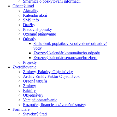
Smernica o poskytovaní informácií
Obecný úrad
Aktuality
Kalendár akcií
SMS info
Dražby
Pracovné ponuky
Územné plánovanie
Odpady
Sadzobník poplatkov za odvedené odpadové
vody
Zvozový kalendár komunálneho odpadu
Zvozový kalendár separovaného zberu
Projekty
Zverejňovanie
Zmluvy, Faktúry, Objednávky
Archív Zmlúv Faktúr Objednávok
Úradná tabuľa
Zmluvy
Faktúry
Objednávky
Verejné obstarávanie
Rozpočet, financie a záverečné správy
Formuláre
Stavebný úrad