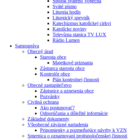
Spolok svätého Vojtecha
Sväté písmo
Liturgia hodín
Liturgický spevník
Katechizmus katolíckej cirkvi
Katolícke noviny
Televízna stanica TV LUX
Rádio Lumen
Samospráva
Obecný úrad
Starosta obce
Majetkové priznania
Zástupca starostu obce
Kontrolór obce
Plán kontrolnej činnosti
Obecné zastupiteľstvo
Zápisnice a uznesenia obce
Pozvánky
Civilná ochrana
Ako postupovať?
Odporúčania a dôležité informácie
Základné dokumenty
Všeobecné záväzné nariadenia
Pripomienky a pozmeňujúce návrhy k VZN
Smernica o oznamovaní protispoločenskej činnosti