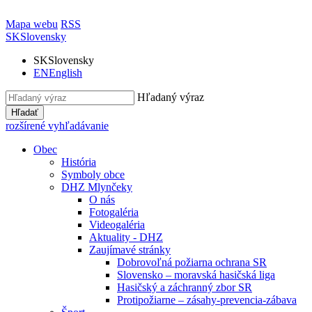
Mapa webu
RSS
SK
Slovensky
SK
Slovensky
EN
English
Hľadaný výraz
Hľadať
rozšírené vyhľadávanie
Obec
História
Symboly obce
DHZ Mlynčeky
O nás
Fotogaléria
Videogaléria
Aktuality - DHZ
Zaujímavé stránky
Dobrovoľná požiarna ochrana SR
Slovensko – moravská hasičská liga
Hasičský a záchranný zbor SR
Protipožiarne – zásahy-prevencia-zábava