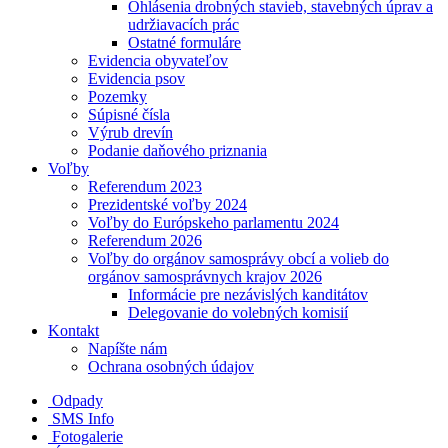
Ohlásenia drobných stavieb, stavebných úprav a
udržiavacích prác
Ostatné formuláre
Evidencia obyvateľov
Evidencia psov
Pozemky
Súpisné čísla
Výrub drevín
Podanie daňového priznania
Voľby
Referendum 2023
Prezidentské voľby 2024
Voľby do Európskeho parlamentu 2024
Referendum 2026
Voľby do orgánov samosprávy obcí a volieb do
orgánov samosprávnych krajov 2026
Informácie pre nezávislých kanditátov
Delegovanie do volebných komisií
Kontakt
Napíšte nám
Ochrana osobných údajov
Odpady
SMS Info
Fotogalerie