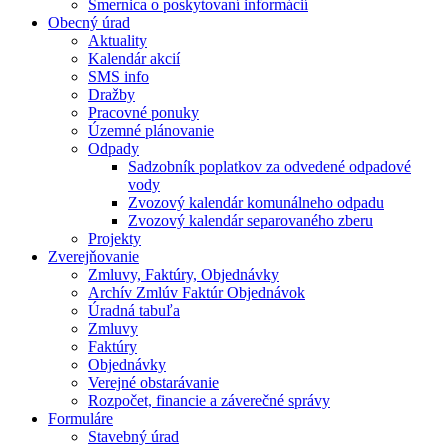
Smernica o poskytovaní informácií
Obecný úrad
Aktuality
Kalendár akcií
SMS info
Dražby
Pracovné ponuky
Územné plánovanie
Odpady
Sadzobník poplatkov za odvedené odpadové
vody
Zvozový kalendár komunálneho odpadu
Zvozový kalendár separovaného zberu
Projekty
Zverejňovanie
Zmluvy, Faktúry, Objednávky
Archív Zmlúv Faktúr Objednávok
Úradná tabuľa
Zmluvy
Faktúry
Objednávky
Verejné obstarávanie
Rozpočet, financie a záverečné správy
Formuláre
Stavebný úrad