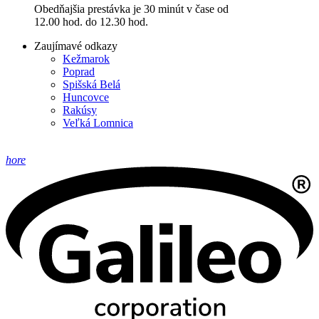
Obedňajšia prestávka je 30 minút v čase od
12.00 hod. do 12.30 hod.
Zaujímavé odkazy
Kežmarok
Poprad
Spišská Belá
Huncovce
Rakúsy
Veľká Lomnica
hore