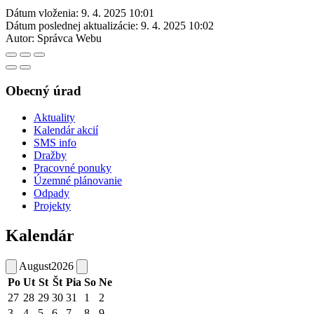
Dátum vloženia:
9. 4. 2025 10:01
Dátum poslednej aktualizácie:
9. 4. 2025 10:02
Autor:
Správca Webu
Obecný úrad
Aktuality
Kalendár akcií
SMS info
Dražby
Pracovné ponuky
Územné plánovanie
Odpady
Projekty
Kalendár
August
2026
Po
Ut
St
Št
Pia
So
Ne
27
28
29
30
31
1
2
3
4
5
6
7
8
9