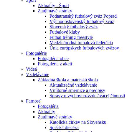
Šport
Aktuality - Šport
Zaujímavé stránky
Podtatranský futbalový zväz Poprad
Východoslovenský futbalový zväz
Slovenský futbalový zväz
Futbalové kluby
Futbal-tréning-freestyle
Medzinárodná futbalová federácia
Únia európskych futbalových zväzov
Fotogalérie
Fotogaléria obce
Fotogaléria z akcií
Videá
Vzdelávanie
Základná škola a materská škola
Aktualizačné vzdelávanie
Vnútorné smernice a predpisy
Správy o výchovno-vzdelávacej činnosti
Farnosť
Fotogaléria
Aktuality
Zaujímavé stránky
Katolícka cirkev na Slovensku
Spišská diecéza