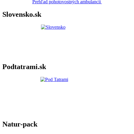
Prehľad pohotovostných ambulancií
Slovensko.sk
Podtatrami.sk
Natur-pack