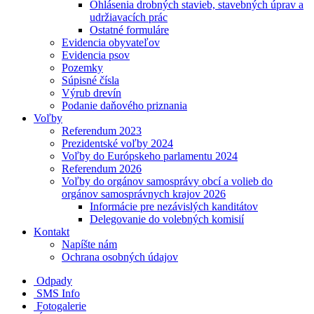
Ohlásenia drobných stavieb, stavebných úprav a
udržiavacích prác
Ostatné formuláre
Evidencia obyvateľov
Evidencia psov
Pozemky
Súpisné čísla
Výrub drevín
Podanie daňového priznania
Voľby
Referendum 2023
Prezidentské voľby 2024
Voľby do Európskeho parlamentu 2024
Referendum 2026
Voľby do orgánov samosprávy obcí a volieb do
orgánov samosprávnych krajov 2026
Informácie pre nezávislých kanditátov
Delegovanie do volebných komisií
Kontakt
Napíšte nám
Ochrana osobných údajov
Odpady
SMS Info
Fotogalerie