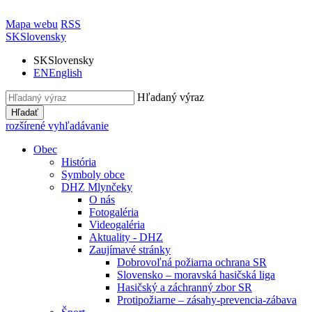
Mapa webu
RSS
SK
Slovensky
SK
Slovensky
EN
English
Hľadaný výraz
Hľadať
rozšírené vyhľadávanie
Obec
História
Symboly obce
DHZ Mlynčeky
O nás
Fotogaléria
Videogaléria
Aktuality - DHZ
Zaujímavé stránky
Dobrovoľná požiarna ochrana SR
Slovensko – moravská hasičská liga
Hasičský a záchranný zbor SR
Protipožiarne – zásahy-prevencia-zábava