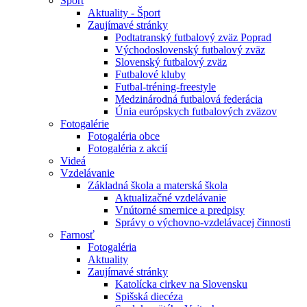
Šport
Aktuality - Šport
Zaujímavé stránky
Podtatranský futbalový zväz Poprad
Východoslovenský futbalový zväz
Slovenský futbalový zväz
Futbalové kluby
Futbal-tréning-freestyle
Medzinárodná futbalová federácia
Únia európskych futbalových zväzov
Fotogalérie
Fotogaléria obce
Fotogaléria z akcií
Videá
Vzdelávanie
Základná škola a materská škola
Aktualizačné vzdelávanie
Vnútorné smernice a predpisy
Správy o výchovno-vzdelávacej činnosti
Farnosť
Fotogaléria
Aktuality
Zaujímavé stránky
Katolícka cirkev na Slovensku
Spišská diecéza