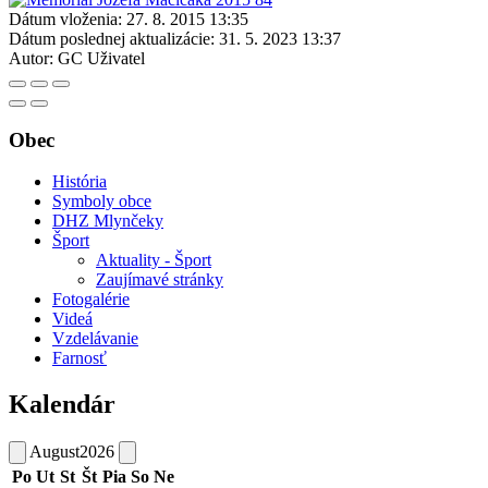
Dátum vloženia:
27. 8. 2015 13:35
Dátum poslednej aktualizácie:
31. 5. 2023 13:37
Autor:
GC Uživatel
Obec
História
Symboly obce
DHZ Mlynčeky
Šport
Aktuality - Šport
Zaujímavé stránky
Fotogalérie
Videá
Vzdelávanie
Farnosť
Kalendár
August
2026
Po
Ut
St
Št
Pia
So
Ne