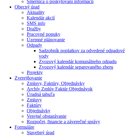
Smernica o poskytovaní informácií
Obecný úrad
Aktuality
Kalendár akcií
SMS info
Dražby
Pracovné ponuky
Územné plánovanie
Odpady
Sadzobník poplatkov za odvedené odpadové
vody
Zvozový kalendár komunálneho odpadu
Zvozový kalendár separovaného zberu
Projekty
Zverejňovanie
Zmluvy, Faktúry, Objednávky
Archív Zmlúv Faktúr Objednávok
Úradná tabuľa
Zmluvy
Faktúry
Objednávky
Verejné obstarávanie
Rozpočet, financie a záverečné správy
Formuláre
Stavebný úrad