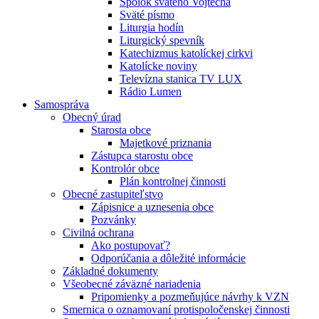
Spolok svätého Vojtecha
Sväté písmo
Liturgia hodín
Liturgický spevník
Katechizmus katolíckej cirkvi
Katolícke noviny
Televízna stanica TV LUX
Rádio Lumen
Samospráva
Obecný úrad
Starosta obce
Majetkové priznania
Zástupca starostu obce
Kontrolór obce
Plán kontrolnej činnosti
Obecné zastupiteľstvo
Zápisnice a uznesenia obce
Pozvánky
Civilná ochrana
Ako postupovať?
Odporúčania a dôležité informácie
Základné dokumenty
Všeobecné záväzné nariadenia
Pripomienky a pozmeňujúce návrhy k VZN
Smernica o oznamovaní protispoločenskej činnosti