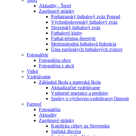
Šport
Aktuality - Šport
Zaujímavé stránky
Podtatranský futbalový zväz Poprad
Východoslovenský futbalový zväz
Slovenský futbalový zväz
Futbalové kluby
Futbal-tréning-freestyle
Medzinárodná futbalová federácia
Únia európskych futbalových zväzov
Fotogalérie
Fotogaléria obce
Fotogaléria z akcií
Videá
Vzdelávanie
Základná škola a materská škola
Aktualizačné vzdelávanie
Vnútorné smernice a predpisy
Správy o výchovno-vzdelávacej činnosti
Farnosť
Fotogaléria
Aktuality
Zaujímavé stránky
Katolícka cirkev na Slovensku
Spišská diecéza