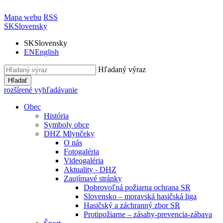
Mapa webu
RSS
SK
Slovensky
SK
Slovensky
EN
English
Hľadaný výraz
Hľadať
rozšírené vyhľadávanie
Obec
História
Symboly obce
DHZ Mlynčeky
O nás
Fotogaléria
Videogaléria
Aktuality - DHZ
Zaujímavé stránky
Dobrovoľná požiarna ochrana SR
Slovensko – moravská hasičská liga
Hasičský a záchranný zbor SR
Protipožiarne – zásahy-prevencia-zábava