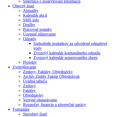
Smernica o poskytovaní informácií
Obecný úrad
Aktuality
Kalendár akcií
SMS info
Dražby
Pracovné ponuky
Územné plánovanie
Odpady
Sadzobník poplatkov za odvedené odpadové
vody
Zvozový kalendár komunálneho odpadu
Zvozový kalendár separovaného zberu
Projekty
Zverejňovanie
Zmluvy, Faktúry, Objednávky
Archív Zmlúv Faktúr Objednávok
Úradná tabuľa
Zmluvy
Faktúry
Objednávky
Verejné obstarávanie
Rozpočet, financie a záverečné správy
Formuláre
Stavebný úrad