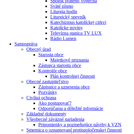
Spolok svätého Vojtecha
Sväté písmo
Liturgia hodín
Liturgický spevník
Katechizmus katolíckej cirkvi
Katolícke noviny
Televízna stanica TV LUX
Rádio Lumen
Samospráva
Obecný úrad
Starosta obce
Majetkové priznania
Zástupca starostu obce
Kontrolór obce
Plán kontrolnej činnosti
Obecné zastupiteľstvo
Zápisnice a uznesenia obce
Pozvánky
Civilná ochrana
Ako postupovať?
Odporúčania a dôležité informácie
Základné dokumenty
Všeobecné záväzné nariadenia
Pripomienky a pozmeňujúce návrhy k VZN
Smernica o oznamovaní protispoločenskej činnosti