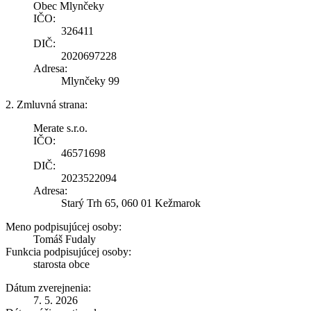
Obec Mlynčeky
IČO:
326411
DIČ:
2020697228
Adresa:
Mlynčeky 99
2. Zmluvná strana:
Merate s.r.o.
IČO:
46571698
DIČ:
2023522094
Adresa:
Starý Trh 65, 060 01 Kežmarok
Meno podpisujúcej osoby:
Tomáš Fudaly
Funkcia podpisujúcej osoby:
starosta obce
Dátum zverejnenia:
7. 5. 2026