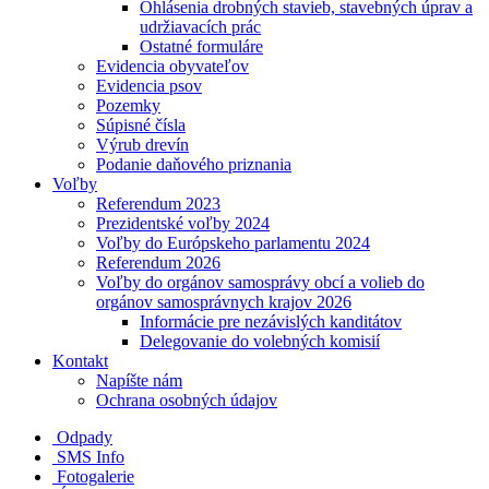
Ohlásenia drobných stavieb, stavebných úprav a
udržiavacích prác
Ostatné formuláre
Evidencia obyvateľov
Evidencia psov
Pozemky
Súpisné čísla
Výrub drevín
Podanie daňového priznania
Voľby
Referendum 2023
Prezidentské voľby 2024
Voľby do Európskeho parlamentu 2024
Referendum 2026
Voľby do orgánov samosprávy obcí a volieb do
orgánov samosprávnych krajov 2026
Informácie pre nezávislých kanditátov
Delegovanie do volebných komisií
Kontakt
Napíšte nám
Ochrana osobných údajov
Odpady
SMS Info
Fotogalerie