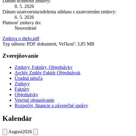
Dátum účinnosti zmluvy:
8. 5. 2026
Dátum uzatvorenia/udelenia súhlasu s uzatvorením zmluvy:
6. 5. 2026
Platnosť zmluvy do:
Neuvedené
Zmluva o dielo.pdf
Typ súboru: PDF dokument, Veľkosť: 3,85 MB
Zverejňovanie
Zmluvy, Faktúry, Objednávky
Archív Zmlúv Faktúr Objednávok
Úradná tabuľa
Zmluvy
Faktúry
Objednávky
Verejné obstarávanie
Rozpočet, financie a záverečné správy
Kalendár
August
2026