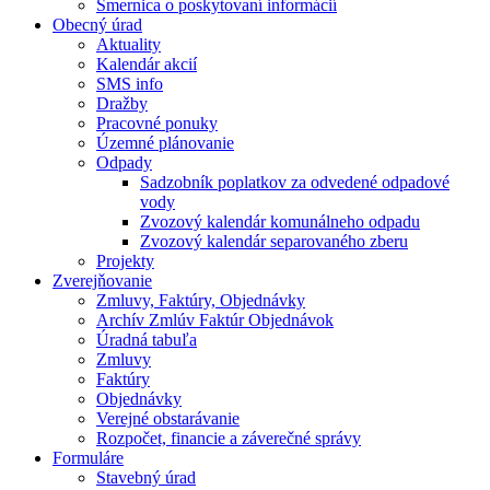
Smernica o poskytovaní informácií
Obecný úrad
Aktuality
Kalendár akcií
SMS info
Dražby
Pracovné ponuky
Územné plánovanie
Odpady
Sadzobník poplatkov za odvedené odpadové
vody
Zvozový kalendár komunálneho odpadu
Zvozový kalendár separovaného zberu
Projekty
Zverejňovanie
Zmluvy, Faktúry, Objednávky
Archív Zmlúv Faktúr Objednávok
Úradná tabuľa
Zmluvy
Faktúry
Objednávky
Verejné obstarávanie
Rozpočet, financie a záverečné správy
Formuláre
Stavebný úrad