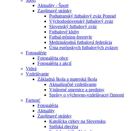
Šport
Aktuality - Šport
Zaujímavé stránky
Podtatranský futbalový zväz Poprad
Východoslovenský futbalový zväz
Slovenský futbalový zväz
Futbalové kluby
Futbal-tréning-freestyle
Medzinárodná futbalová federácia
Únia európskych futbalových zväzov
Fotogalérie
Fotogaléria obce
Fotogaléria z akcií
Videá
Vzdelávanie
Základná škola a materská škola
Aktualizačné vzdelávanie
Vnútorné smernice a predpisy
Správy o výchovno-vzdelávacej činnosti
Farnosť
Fotogaléria
Aktuality
Zaujímavé stránky
Katolícka cirkev na Slovensku
Spišská diecéza