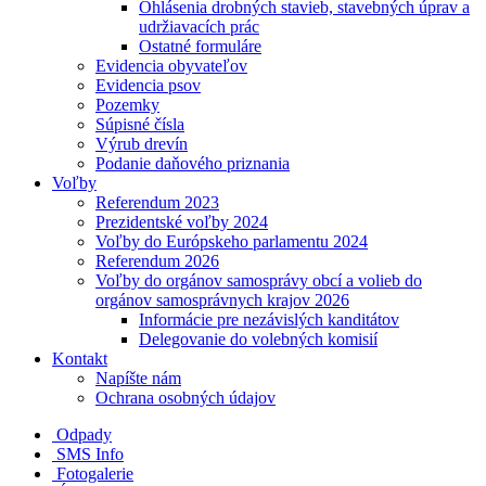
Ohlásenia drobných stavieb, stavebných úprav a
udržiavacích prác
Ostatné formuláre
Evidencia obyvateľov
Evidencia psov
Pozemky
Súpisné čísla
Výrub drevín
Podanie daňového priznania
Voľby
Referendum 2023
Prezidentské voľby 2024
Voľby do Európskeho parlamentu 2024
Referendum 2026
Voľby do orgánov samosprávy obcí a volieb do
orgánov samosprávnych krajov 2026
Informácie pre nezávislých kanditátov
Delegovanie do volebných komisií
Kontakt
Napíšte nám
Ochrana osobných údajov
Odpady
SMS Info
Fotogalerie