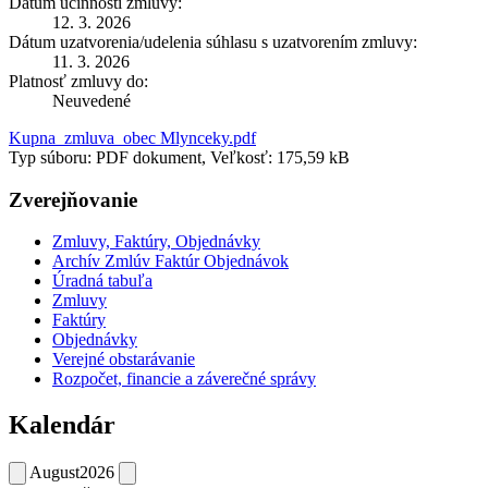
Dátum účinnosti zmluvy:
12. 3. 2026
Dátum uzatvorenia/udelenia súhlasu s uzatvorením zmluvy:
11. 3. 2026
Platnosť zmluvy do:
Neuvedené
Kupna_zmluva_obec Mlynceky.pdf
Typ súboru: PDF dokument, Veľkosť: 175,59 kB
Zverejňovanie
Zmluvy, Faktúry, Objednávky
Archív Zmlúv Faktúr Objednávok
Úradná tabuľa
Zmluvy
Faktúry
Objednávky
Verejné obstarávanie
Rozpočet, financie a záverečné správy
Kalendár
August
2026