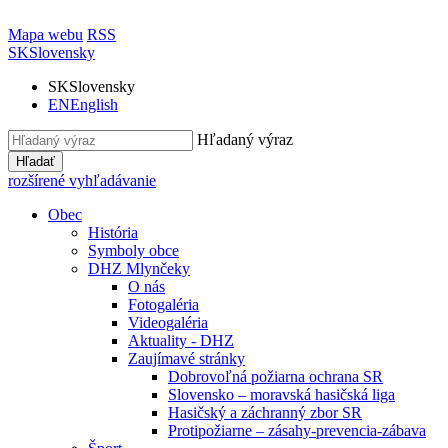
Mapa webu
RSS
SK
Slovensky
SK
Slovensky
EN
English
Hľadaný výraz
Hľadať
rozšírené vyhľadávanie
Obec
História
Symboly obce
DHZ Mlynčeky
O nás
Fotogaléria
Videogaléria
Aktuality - DHZ
Zaujímavé stránky
Dobrovoľná požiarna ochrana SR
Slovensko – moravská hasičská liga
Hasičský a záchranný zbor SR
Protipožiarne – zásahy-prevencia-zábava