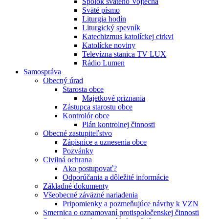
Spolok svätého Vojtecha
Sväté písmo
Liturgia hodín
Liturgický spevník
Katechizmus katolíckej cirkvi
Katolícke noviny
Televízna stanica TV LUX
Rádio Lumen
Samospráva
Obecný úrad
Starosta obce
Majetkové priznania
Zástupca starostu obce
Kontrolór obce
Plán kontrolnej činnosti
Obecné zastupiteľstvo
Zápisnice a uznesenia obce
Pozvánky
Civilná ochrana
Ako postupovať?
Odporúčania a dôležité informácie
Základné dokumenty
Všeobecné záväzné nariadenia
Pripomienky a pozmeňujúce návrhy k VZN
Smernica o oznamovaní protispoločenskej činnosti