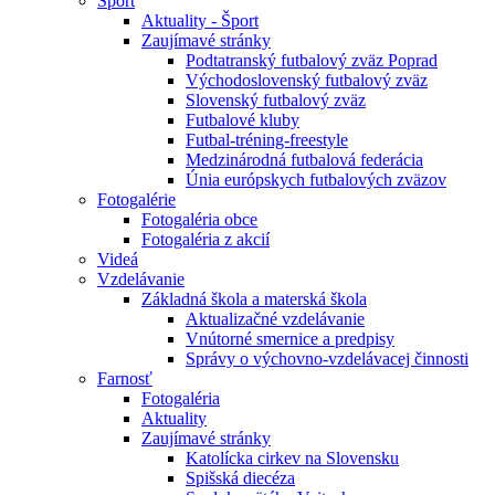
Šport
Aktuality - Šport
Zaujímavé stránky
Podtatranský futbalový zväz Poprad
Východoslovenský futbalový zväz
Slovenský futbalový zväz
Futbalové kluby
Futbal-tréning-freestyle
Medzinárodná futbalová federácia
Únia európskych futbalových zväzov
Fotogalérie
Fotogaléria obce
Fotogaléria z akcií
Videá
Vzdelávanie
Základná škola a materská škola
Aktualizačné vzdelávanie
Vnútorné smernice a predpisy
Správy o výchovno-vzdelávacej činnosti
Farnosť
Fotogaléria
Aktuality
Zaujímavé stránky
Katolícka cirkev na Slovensku
Spišská diecéza