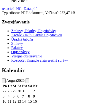
Neuvedené
redacted_HG_Data.pdf
Typ súboru: PDF dokument, Veľkosť: 232,47 kB
Zverejňovanie
Zmluvy, Faktúry, Objednávky
Archív Zmlúv Faktúr Objednávok
Úradná tabuľa
Zmluvy
Faktúry
Objednávky
Verejné obstarávanie
Rozpočet, financie a záverečné správy
Kalendár
August
2026
Po
Ut
St
Št
Pia
So
Ne
27
28
29
30
31
1
2
3
4
5
6
7
8
9
10
11
12
13
14
15
16