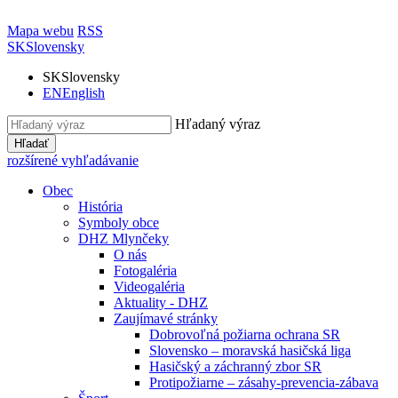
Mapa webu
RSS
SK
Slovensky
SK
Slovensky
EN
English
Hľadaný výraz
Hľadať
rozšírené vyhľadávanie
Obec
História
Symboly obce
DHZ Mlynčeky
O nás
Fotogaléria
Videogaléria
Aktuality - DHZ
Zaujímavé stránky
Dobrovoľná požiarna ochrana SR
Slovensko – moravská hasičská liga
Hasičský a záchranný zbor SR
Protipožiarne – zásahy-prevencia-zábava