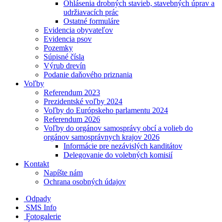
Ohlásenia drobných stavieb, stavebných úprav a
udržiavacích prác
Ostatné formuláre
Evidencia obyvateľov
Evidencia psov
Pozemky
Súpisné čísla
Výrub drevín
Podanie daňového priznania
Voľby
Referendum 2023
Prezidentské voľby 2024
Voľby do Európskeho parlamentu 2024
Referendum 2026
Voľby do orgánov samosprávy obcí a volieb do
orgánov samosprávnych krajov 2026
Informácie pre nezávislých kanditátov
Delegovanie do volebných komisií
Kontakt
Napíšte nám
Ochrana osobných údajov
Odpady
SMS Info
Fotogalerie