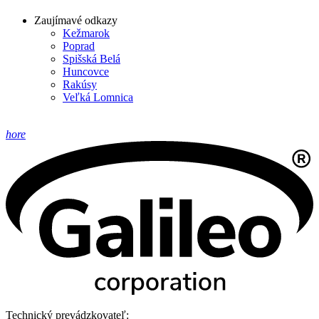
Zaujímavé odkazy
Kežmarok
Poprad
Spišská Belá
Huncovce
Rakúsy
Veľká Lomnica
hore
Technický prevádzkovateľ: