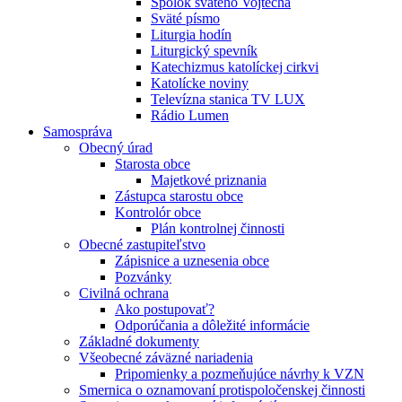
Spolok svätého Vojtecha
Sväté písmo
Liturgia hodín
Liturgický spevník
Katechizmus katolíckej cirkvi
Katolícke noviny
Televízna stanica TV LUX
Rádio Lumen
Samospráva
Obecný úrad
Starosta obce
Majetkové priznania
Zástupca starostu obce
Kontrolór obce
Plán kontrolnej činnosti
Obecné zastupiteľstvo
Zápisnice a uznesenia obce
Pozvánky
Civilná ochrana
Ako postupovať?
Odporúčania a dôležité informácie
Základné dokumenty
Všeobecné záväzné nariadenia
Pripomienky a pozmeňujúce návrhy k VZN
Smernica o oznamovaní protispoločenskej činnosti