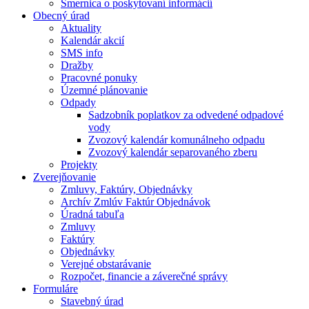
Smernica o poskytovaní informácií
Obecný úrad
Aktuality
Kalendár akcií
SMS info
Dražby
Pracovné ponuky
Územné plánovanie
Odpady
Sadzobník poplatkov za odvedené odpadové
vody
Zvozový kalendár komunálneho odpadu
Zvozový kalendár separovaného zberu
Projekty
Zverejňovanie
Zmluvy, Faktúry, Objednávky
Archív Zmlúv Faktúr Objednávok
Úradná tabuľa
Zmluvy
Faktúry
Objednávky
Verejné obstarávanie
Rozpočet, financie a záverečné správy
Formuláre
Stavebný úrad