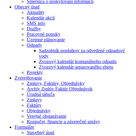
Smernica o poskytovaní informácií
Obecný úrad
Aktuality
Kalendár akcií
SMS info
Dražby
Pracovné ponuky
Územné plánovanie
Odpady
Sadzobník poplatkov za odvedené odpadové
vody
Zvozový kalendár komunálneho odpadu
Zvozový kalendár separovaného zberu
Projekty
Zverejňovanie
Zmluvy, Faktúry, Objednávky
Archív Zmlúv Faktúr Objednávok
Úradná tabuľa
Zmluvy
Faktúry
Objednávky
Verejné obstarávanie
Rozpočet, financie a záverečné správy
Formuláre
Stavebný úrad