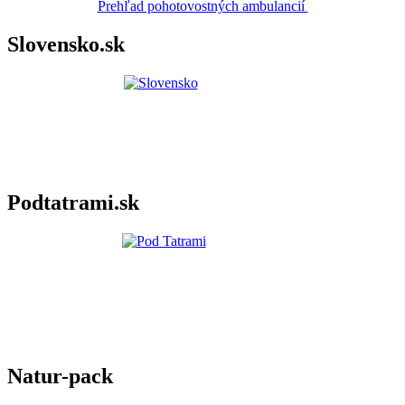
Prehľad pohotovostných ambulancií
Slovensko.sk
Podtatrami.sk
Natur-pack