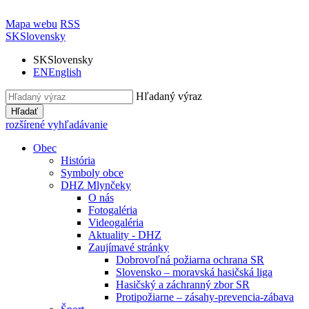
Mapa webu
RSS
SK
Slovensky
SK
Slovensky
EN
English
Hľadaný výraz
Hľadať
rozšírené vyhľadávanie
Obec
História
Symboly obce
DHZ Mlynčeky
O nás
Fotogaléria
Videogaléria
Aktuality - DHZ
Zaujímavé stránky
Dobrovoľná požiarna ochrana SR
Slovensko – moravská hasičská liga
Hasičský a záchranný zbor SR
Protipožiarne – zásahy-prevencia-zábava