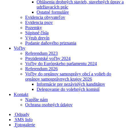
Ohlásenia drobných stavieb, stavebných úprav a
udržiavacích prác
Ostatné formuláre
Evidencia obyvateľov
Evidencia psov
Pozemky
Súpisné čísla
Výrub drevín
Podanie daňového priznania
Voľby
Referendum 2023
Prezidentské voľby 2024
Voľby do Európskeho parlamentu 2024
Referendum 2026
Voľby do orgánov samosprávy obcí a volieb do
orgánov samosprávnych krajov 2026
Informácie pre nezávislých kanditátov
Delegovanie do volebných komisií
Kontakt
Napíšte nám
Ochrana osobných údajov
Odpady
SMS Info
Fotogalerie