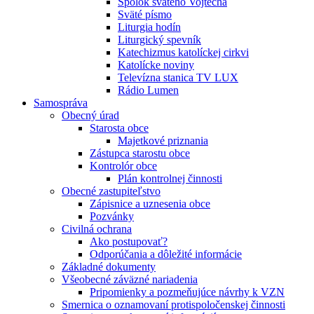
Spolok svätého Vojtecha
Sväté písmo
Liturgia hodín
Liturgický spevník
Katechizmus katolíckej cirkvi
Katolícke noviny
Televízna stanica TV LUX
Rádio Lumen
Samospráva
Obecný úrad
Starosta obce
Majetkové priznania
Zástupca starostu obce
Kontrolór obce
Plán kontrolnej činnosti
Obecné zastupiteľstvo
Zápisnice a uznesenia obce
Pozvánky
Civilná ochrana
Ako postupovať?
Odporúčania a dôležité informácie
Základné dokumenty
Všeobecné záväzné nariadenia
Pripomienky a pozmeňujúce návrhy k VZN
Smernica o oznamovaní protispoločenskej činnosti