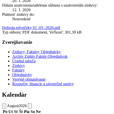
20. 1. 2026
Dátum uzatvorenia/udelenia súhlasu s uzatvorením zmluvy:
12. 1. 2026
Platnosť zmluvy do:
Neuvedené
Dohoda mlynčeky 01 -05 -2026.pdf
Typ súboru: PDF dokument, Veľkosť: 301,39 kB
Zverejňovanie
Zmluvy, Faktúry, Objednávky
Archív Zmlúv Faktúr Objednávok
Úradná tabuľa
Zmluvy
Faktúry
Objednávky
Verejné obstarávanie
Rozpočet, financie a záverečné správy
Kalendár
August
2026
Po
Ut
St
Št
Pia
So
Ne