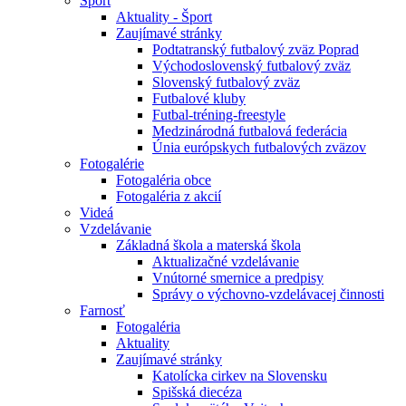
Šport
Aktuality - Šport
Zaujímavé stránky
Podtatranský futbalový zväz Poprad
Východoslovenský futbalový zväz
Slovenský futbalový zväz
Futbalové kluby
Futbal-tréning-freestyle
Medzinárodná futbalová federácia
Únia európskych futbalových zväzov
Fotogalérie
Fotogaléria obce
Fotogaléria z akcií
Videá
Vzdelávanie
Základná škola a materská škola
Aktualizačné vzdelávanie
Vnútorné smernice a predpisy
Správy o výchovno-vzdelávacej činnosti
Farnosť
Fotogaléria
Aktuality
Zaujímavé stránky
Katolícka cirkev na Slovensku
Spišská diecéza