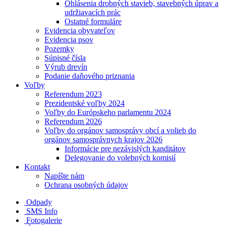
Ohlásenia drobných stavieb, stavebných úprav a
udržiavacích prác
Ostatné formuláre
Evidencia obyvateľov
Evidencia psov
Pozemky
Súpisné čísla
Výrub drevín
Podanie daňového priznania
Voľby
Referendum 2023
Prezidentské voľby 2024
Voľby do Európskeho parlamentu 2024
Referendum 2026
Voľby do orgánov samosprávy obcí a volieb do
orgánov samosprávnych krajov 2026
Informácie pre nezávislých kanditátov
Delegovanie do volebných komisií
Kontakt
Napíšte nám
Ochrana osobných údajov
Odpady
SMS Info
Fotogalerie