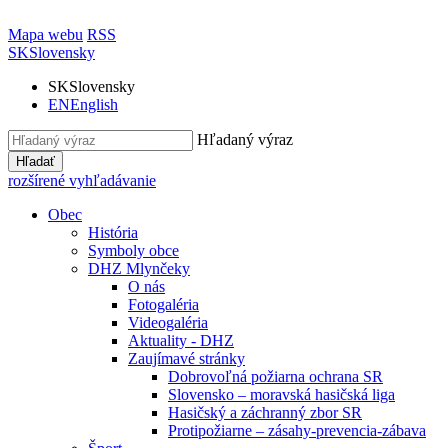
Mapa webu
RSS
SK
Slovensky
SK
Slovensky
EN
English
Hľadaný výraz
Hľadať
rozšírené vyhľadávanie
Obec
História
Symboly obce
DHZ Mlynčeky
O nás
Fotogaléria
Videogaléria
Aktuality - DHZ
Zaujímavé stránky
Dobrovoľná požiarna ochrana SR
Slovensko – moravská hasičská liga
Hasičský a záchranný zbor SR
Protipožiarne – zásahy-prevencia-zábava