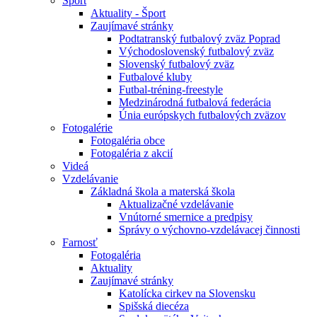
Šport
Aktuality - Šport
Zaujímavé stránky
Podtatranský futbalový zväz Poprad
Východoslovenský futbalový zväz
Slovenský futbalový zväz
Futbalové kluby
Futbal-tréning-freestyle
Medzinárodná futbalová federácia
Únia európskych futbalových zväzov
Fotogalérie
Fotogaléria obce
Fotogaléria z akcií
Videá
Vzdelávanie
Základná škola a materská škola
Aktualizačné vzdelávanie
Vnútorné smernice a predpisy
Správy o výchovno-vzdelávacej činnosti
Farnosť
Fotogaléria
Aktuality
Zaujímavé stránky
Katolícka cirkev na Slovensku
Spišská diecéza