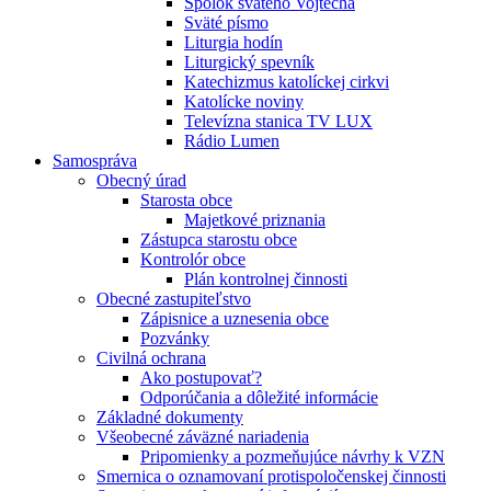
Spolok svätého Vojtecha
Sväté písmo
Liturgia hodín
Liturgický spevník
Katechizmus katolíckej cirkvi
Katolícke noviny
Televízna stanica TV LUX
Rádio Lumen
Samospráva
Obecný úrad
Starosta obce
Majetkové priznania
Zástupca starostu obce
Kontrolór obce
Plán kontrolnej činnosti
Obecné zastupiteľstvo
Zápisnice a uznesenia obce
Pozvánky
Civilná ochrana
Ako postupovať?
Odporúčania a dôležité informácie
Základné dokumenty
Všeobecné záväzné nariadenia
Pripomienky a pozmeňujúce návrhy k VZN
Smernica o oznamovaní protispoločenskej činnosti