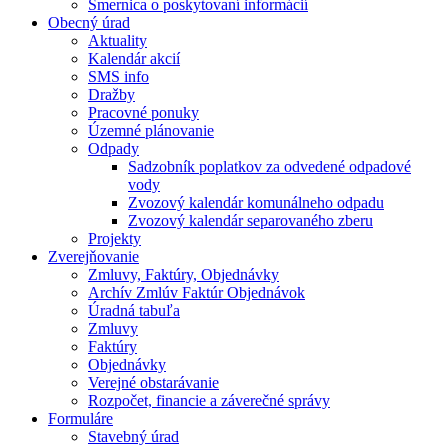
Smernica o poskytovaní informácií
Obecný úrad
Aktuality
Kalendár akcií
SMS info
Dražby
Pracovné ponuky
Územné plánovanie
Odpady
Sadzobník poplatkov za odvedené odpadové
vody
Zvozový kalendár komunálneho odpadu
Zvozový kalendár separovaného zberu
Projekty
Zverejňovanie
Zmluvy, Faktúry, Objednávky
Archív Zmlúv Faktúr Objednávok
Úradná tabuľa
Zmluvy
Faktúry
Objednávky
Verejné obstarávanie
Rozpočet, financie a záverečné správy
Formuláre
Stavebný úrad