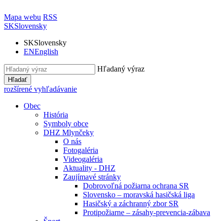
Mapa webu
RSS
SK
Slovensky
SK
Slovensky
EN
English
Hľadaný výraz
Hľadať
rozšírené vyhľadávanie
Obec
História
Symboly obce
DHZ Mlynčeky
O nás
Fotogaléria
Videogaléria
Aktuality - DHZ
Zaujímavé stránky
Dobrovoľná požiarna ochrana SR
Slovensko – moravská hasičská liga
Hasičský a záchranný zbor SR
Protipožiarne – zásahy-prevencia-zábava