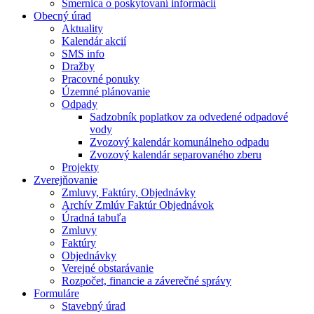
Smernica o poskytovaní informácií
Obecný úrad
Aktuality
Kalendár akcií
SMS info
Dražby
Pracovné ponuky
Územné plánovanie
Odpady
Sadzobník poplatkov za odvedené odpadové
vody
Zvozový kalendár komunálneho odpadu
Zvozový kalendár separovaného zberu
Projekty
Zverejňovanie
Zmluvy, Faktúry, Objednávky
Archív Zmlúv Faktúr Objednávok
Úradná tabuľa
Zmluvy
Faktúry
Objednávky
Verejné obstarávanie
Rozpočet, financie a záverečné správy
Formuláre
Stavebný úrad