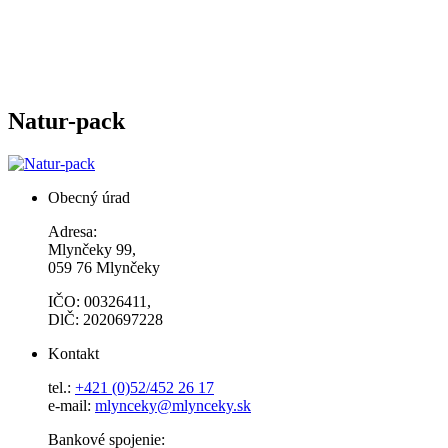
Natur-pack
Obecný úrad
Adresa:
Mlynčeky 99,
059 76 Mlynčeky
IČO: 00326411,
DlČ: 2020697228
Kontakt
tel.:
+421 (0)52/452 26 17
e-mail:
mlynceky@mlynceky.sk
Bankové spojenie: