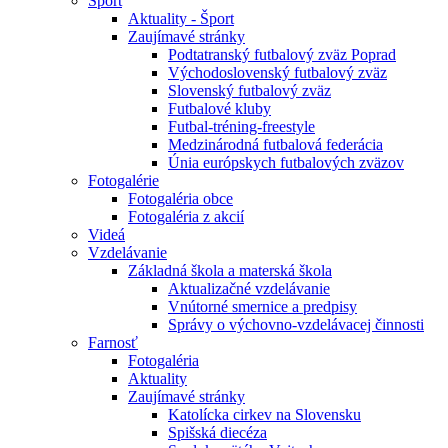
Šport
Aktuality - Šport
Zaujímavé stránky
Podtatranský futbalový zväz Poprad
Východoslovenský futbalový zväz
Slovenský futbalový zväz
Futbalové kluby
Futbal-tréning-freestyle
Medzinárodná futbalová federácia
Únia európskych futbalových zväzov
Fotogalérie
Fotogaléria obce
Fotogaléria z akcií
Videá
Vzdelávanie
Základná škola a materská škola
Aktualizačné vzdelávanie
Vnútorné smernice a predpisy
Správy o výchovno-vzdelávacej činnosti
Farnosť
Fotogaléria
Aktuality
Zaujímavé stránky
Katolícka cirkev na Slovensku
Spišská diecéza