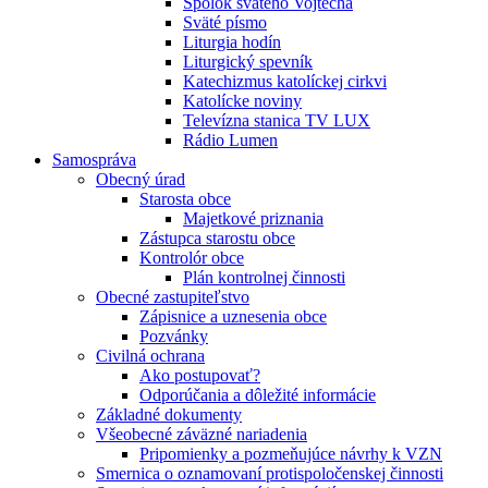
Spolok svätého Vojtecha
Sväté písmo
Liturgia hodín
Liturgický spevník
Katechizmus katolíckej cirkvi
Katolícke noviny
Televízna stanica TV LUX
Rádio Lumen
Samospráva
Obecný úrad
Starosta obce
Majetkové priznania
Zástupca starostu obce
Kontrolór obce
Plán kontrolnej činnosti
Obecné zastupiteľstvo
Zápisnice a uznesenia obce
Pozvánky
Civilná ochrana
Ako postupovať?
Odporúčania a dôležité informácie
Základné dokumenty
Všeobecné záväzné nariadenia
Pripomienky a pozmeňujúce návrhy k VZN
Smernica o oznamovaní protispoločenskej činnosti