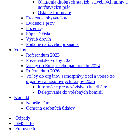
Ohlásenia drobných stavieb, stavebných úprav a
udržiavacích prác
Ostatné formuláre
Evidencia obyvateľov
Evidencia psov
Pozemky
Súpisné čísla
Výrub drevín
Podanie daňového priznania
Voľby
Referendum 2023
Prezidentské voľby 2024
Voľby do Európskeho parlamentu 2024
Referendum 2026
Voľby do orgánov samosprávy obcí a volieb do
orgánov samosprávnych krajov 2026
Informácie pre nezávislých kanditátov
Delegovanie do volebných komisií
Kontakt
Napíšte nám
Ochrana osobných údajov
Odpady
SMS Info
Fotogalerie