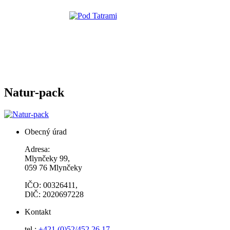
Natur-pack
Obecný úrad
Adresa:
Mlynčeky 99,
059 76 Mlynčeky
IČO: 00326411,
DlČ: 2020697228
Kontakt
tel.:
+421 (0)52/452 26 17