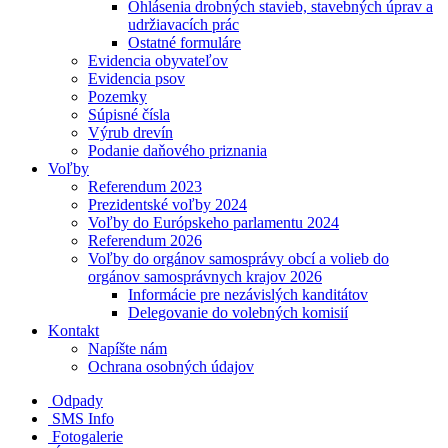
Ohlásenia drobných stavieb, stavebných úprav a
udržiavacích prác
Ostatné formuláre
Evidencia obyvateľov
Evidencia psov
Pozemky
Súpisné čísla
Výrub drevín
Podanie daňového priznania
Voľby
Referendum 2023
Prezidentské voľby 2024
Voľby do Európskeho parlamentu 2024
Referendum 2026
Voľby do orgánov samosprávy obcí a volieb do
orgánov samosprávnych krajov 2026
Informácie pre nezávislých kanditátov
Delegovanie do volebných komisií
Kontakt
Napíšte nám
Ochrana osobných údajov
Odpady
SMS Info
Fotogalerie