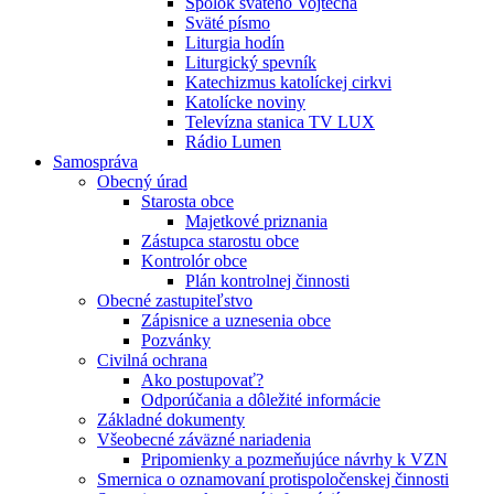
Spolok svätého Vojtecha
Sväté písmo
Liturgia hodín
Liturgický spevník
Katechizmus katolíckej cirkvi
Katolícke noviny
Televízna stanica TV LUX
Rádio Lumen
Samospráva
Obecný úrad
Starosta obce
Majetkové priznania
Zástupca starostu obce
Kontrolór obce
Plán kontrolnej činnosti
Obecné zastupiteľstvo
Zápisnice a uznesenia obce
Pozvánky
Civilná ochrana
Ako postupovať?
Odporúčania a dôležité informácie
Základné dokumenty
Všeobecné záväzné nariadenia
Pripomienky a pozmeňujúce návrhy k VZN
Smernica o oznamovaní protispoločenskej činnosti