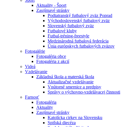
Šport
Aktuality - Šport
Zaujímavé stránky
Podtatranský futbalový zväz Poprad
Východoslovenský futbalový zväz
Slovenský futbalový zväz
Futbalové kluby
Futbal-tréning-freestyle
Medzinárodná futbalová federácia
Únia európskych futbalových zväzov
Fotogalérie
Fotogaléria obce
Fotogaléria z akcií
Videá
Vzdelávanie
Základná škola a materská škola
Aktualizačné vzdelávanie
Vnútorné smernice a predpisy
Správy o výchovno-vzdelávacej činnosti
Farnosť
Fotogaléria
Aktuality
Zaujímavé stránky
Katolícka cirkev na Slovensku
Spišská diecéza