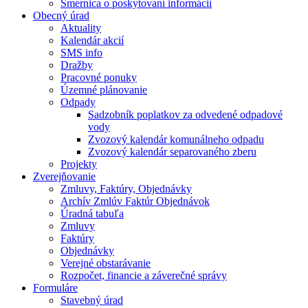
Smernica o poskytovaní informácií
Obecný úrad
Aktuality
Kalendár akcií
SMS info
Dražby
Pracovné ponuky
Územné plánovanie
Odpady
Sadzobník poplatkov za odvedené odpadové
vody
Zvozový kalendár komunálneho odpadu
Zvozový kalendár separovaného zberu
Projekty
Zverejňovanie
Zmluvy, Faktúry, Objednávky
Archív Zmlúv Faktúr Objednávok
Úradná tabuľa
Zmluvy
Faktúry
Objednávky
Verejné obstarávanie
Rozpočet, financie a záverečné správy
Formuláre
Stavebný úrad