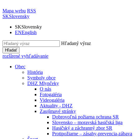
Mapa webu
RSS
SK
Slovensky
SK
Slovensky
EN
English
Hľadaný výraz
Hľadať
rozšírené vyhľadávanie
Obec
História
Symboly obce
DHZ Mlynčeky
O nás
Fotogaléria
Videogaléria
Aktuality - DHZ
Zaujímavé stránky
Dobrovoľná požiarna ochrana SR
Slovensko – moravská hasičská liga
Hasičský a záchranný zbor SR
Protipožiarne – zásahy-prevencia-zábava