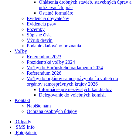
Ohlásenia drobných stavieb, stavebných úprav a
udržiavacích prác
Ostatné formuláre
Evidencia obyvateľov
Evidencia psov
Pozemky
Súpisné čísla
Výrub drevín
Podanie daňového priznania
Voľby
Referendum 2023
Prezidentské voľby 2024
Voľby do Európskeho parlamentu 2024
Referendum 2026
Voľby do orgánov samosprávy obcí a volieb do
orgánov samosprávnych krajov 2026
Informácie pre nezávislých kanditátov
Delegovanie do volebných komisií
Kontakt
Napíšte nám
Ochrana osobných údajov
Odpady
SMS Info
Fotogalerie