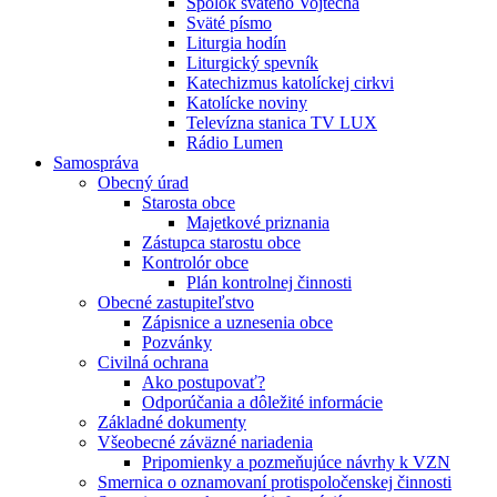
Spolok svätého Vojtecha
Sväté písmo
Liturgia hodín
Liturgický spevník
Katechizmus katolíckej cirkvi
Katolícke noviny
Televízna stanica TV LUX
Rádio Lumen
Samospráva
Obecný úrad
Starosta obce
Majetkové priznania
Zástupca starostu obce
Kontrolór obce
Plán kontrolnej činnosti
Obecné zastupiteľstvo
Zápisnice a uznesenia obce
Pozvánky
Civilná ochrana
Ako postupovať?
Odporúčania a dôležité informácie
Základné dokumenty
Všeobecné záväzné nariadenia
Pripomienky a pozmeňujúce návrhy k VZN
Smernica o oznamovaní protispoločenskej činnosti