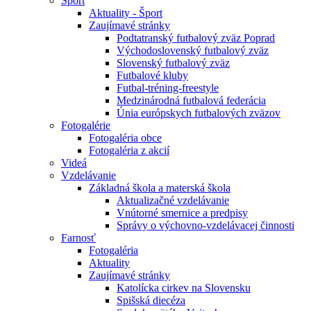
Šport
Aktuality - Šport
Zaujímavé stránky
Podtatranský futbalový zväz Poprad
Východoslovenský futbalový zväz
Slovenský futbalový zväz
Futbalové kluby
Futbal-tréning-freestyle
Medzinárodná futbalová federácia
Únia európskych futbalových zväzov
Fotogalérie
Fotogaléria obce
Fotogaléria z akcií
Videá
Vzdelávanie
Základná škola a materská škola
Aktualizačné vzdelávanie
Vnútorné smernice a predpisy
Správy o výchovno-vzdelávacej činnosti
Farnosť
Fotogaléria
Aktuality
Zaujímavé stránky
Katolícka cirkev na Slovensku
Spišská diecéza