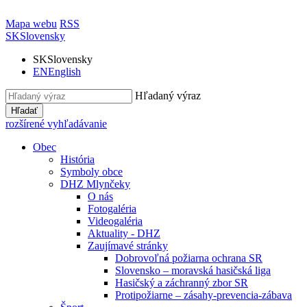
Mapa webu
RSS
SK
Slovensky
SK
Slovensky
EN
English
Hľadaný výraz
Hľadať
rozšírené vyhľadávanie
Obec
História
Symboly obce
DHZ Mlynčeky
O nás
Fotogaléria
Videogaléria
Aktuality - DHZ
Zaujímavé stránky
Dobrovoľná požiarna ochrana SR
Slovensko – moravská hasičská liga
Hasičský a záchranný zbor SR
Protipožiarne – zásahy-prevencia-zábava