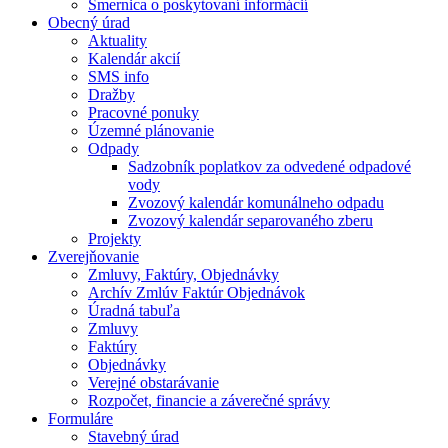
Smernica o poskytovaní informácií
Obecný úrad
Aktuality
Kalendár akcií
SMS info
Dražby
Pracovné ponuky
Územné plánovanie
Odpady
Sadzobník poplatkov za odvedené odpadové
vody
Zvozový kalendár komunálneho odpadu
Zvozový kalendár separovaného zberu
Projekty
Zverejňovanie
Zmluvy, Faktúry, Objednávky
Archív Zmlúv Faktúr Objednávok
Úradná tabuľa
Zmluvy
Faktúry
Objednávky
Verejné obstarávanie
Rozpočet, financie a záverečné správy
Formuláre
Stavebný úrad