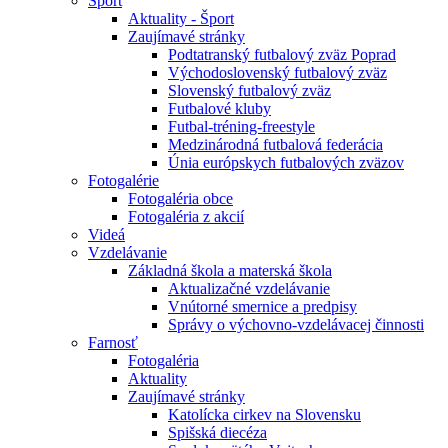
Šport
Aktuality - Šport
Zaujímavé stránky
Podtatranský futbalový zväz Poprad
Východoslovenský futbalový zväz
Slovenský futbalový zväz
Futbalové kluby
Futbal-tréning-freestyle
Medzinárodná futbalová federácia
Únia európskych futbalových zväzov
Fotogalérie
Fotogaléria obce
Fotogaléria z akcií
Videá
Vzdelávanie
Základná škola a materská škola
Aktualizačné vzdelávanie
Vnútorné smernice a predpisy
Správy o výchovno-vzdelávacej činnosti
Farnosť
Fotogaléria
Aktuality
Zaujímavé stránky
Katolícka cirkev na Slovensku
Spišská diecéza