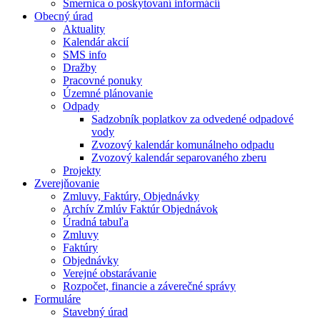
Smernica o poskytovaní informácií
Obecný úrad
Aktuality
Kalendár akcií
SMS info
Dražby
Pracovné ponuky
Územné plánovanie
Odpady
Sadzobník poplatkov za odvedené odpadové
vody
Zvozový kalendár komunálneho odpadu
Zvozový kalendár separovaného zberu
Projekty
Zverejňovanie
Zmluvy, Faktúry, Objednávky
Archív Zmlúv Faktúr Objednávok
Úradná tabuľa
Zmluvy
Faktúry
Objednávky
Verejné obstarávanie
Rozpočet, financie a záverečné správy
Formuláre
Stavebný úrad