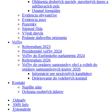
Ohlásenia drobných stavieb, stavebných úprav a
udržiavacích prác
Ostatné formuláre
Evidencia obyvateľov
Evidencia psov
Pozemky
Súpisné čísla
Výrub drevín
Podanie daňového priznania
Voľby
Referendum 2023
Prezidentské voľby 2024
Voľby do Európskeho parlamentu 2024
Referendum 2026
Voľby do orgánov samosprávy obcí a volieb do
orgánov samosprávnych krajov 2026
Informácie pre nezávislých kanditátov
Delegovanie do volebných komisií
Kontakt
Napíšte nám
Ochrana osobných údajov
Odpady
SMS Info
Fotogalerie