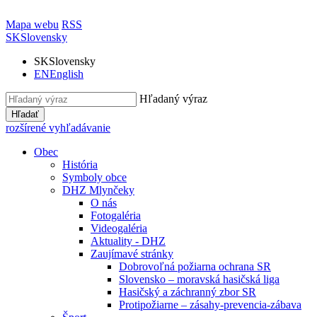
Mapa webu
RSS
SK
Slovensky
SK
Slovensky
EN
English
Hľadaný výraz
Hľadať
rozšírené vyhľadávanie
Obec
História
Symboly obce
DHZ Mlynčeky
O nás
Fotogaléria
Videogaléria
Aktuality - DHZ
Zaujímavé stránky
Dobrovoľná požiarna ochrana SR
Slovensko – moravská hasičská liga
Hasičský a záchranný zbor SR
Protipožiarne – zásahy-prevencia-zábava