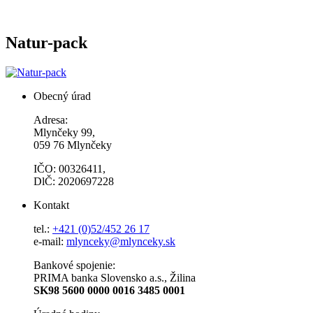
Natur-pack
Obecný úrad
Adresa:
Mlynčeky 99,
059 76 Mlynčeky
IČO: 00326411,
DlČ: 2020697228
Kontakt
tel.:
+421 (0)52/452 26 17
e-mail:
mlynceky@mlynceky.sk
Bankové spojenie:
PRIMA banka Slovensko a.s., Žilina
SK98 5600 0000 0016 3485 0001