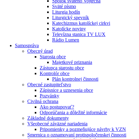
Spolok svätého Vojtecha
Sväté písmo
Liturgia hodín
Liturgický spevník
Katechizmus katolíckej cirkvi
Katolícke noviny
Televízna stanica TV LUX
Rádio Lumen
Samospráva
Obecný úrad
Starosta obce
Majetkové priznania
Zástupca starostu obce
Kontrolór obce
Plán kontrolnej činnosti
Obecné zastupiteľstvo
Zápisnice a uznesenia obce
Pozvánky
Civilná ochrana
Ako postupovať?
Odporúčania a dôležité informácie
Základné dokumenty
Všeobecné záväzné nariadenia
Pripomienky a pozmeňujúce návrhy k VZN
Smernica o oznamovaní protispoločenskej činnosti