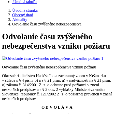
Úradná tabuľa
Úvodná stránka
Obecný úrad
Aktuality
Odvolanie času zvýšeného nebezpečenstva...
Odvolanie času zvýšeného
nebezpečenstva vzniku požiaru
Odvolanie času zvýšeného nebezpečenstva vzniku požiaru
Okresné riaditeľstvo Hasičského a záchranný zboru v Kežmarku
v súlade s § 4 písm. b) a s § 21 písm. a) v nadväznosti na § 21 písm.
o) zákona č. 314/2001 Z. z. o ochrane pred požiarmi v znení
neskorších predpisov a s § 2 ods. 2 vyhlášky Ministerstva vnútra
Slovenskej republiky č. 121/2002 Z. z. o požiarnej prevencii v znení
neskorších predpisov
O D V O L Á V A