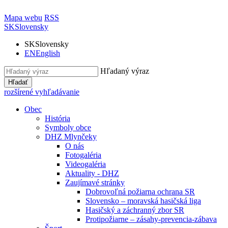
Mapa webu
RSS
SK
Slovensky
SK
Slovensky
EN
English
Hľadaný výraz
Hľadať
rozšírené vyhľadávanie
Obec
História
Symboly obce
DHZ Mlynčeky
O nás
Fotogaléria
Videogaléria
Aktuality - DHZ
Zaujímavé stránky
Dobrovoľná požiarna ochrana SR
Slovensko – moravská hasičská liga
Hasičský a záchranný zbor SR
Protipožiarne – zásahy-prevencia-zábava