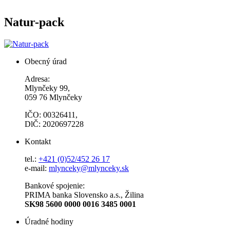
Natur-pack
Obecný úrad
Adresa:
Mlynčeky 99,
059 76 Mlynčeky
IČO: 00326411,
DlČ: 2020697228
Kontakt
tel.:
+421 (0)52/452 26 17
e-mail:
mlynceky@mlynceky.sk
Bankové spojenie:
PRIMA banka Slovensko a.s., Žilina
SK98 5600 0000 0016 3485 0001
Úradné hodiny