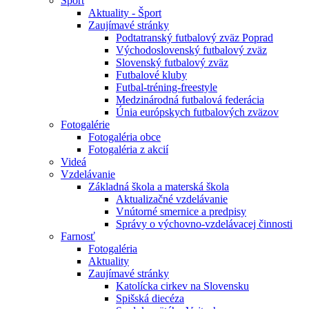
Šport
Aktuality - Šport
Zaujímavé stránky
Podtatranský futbalový zväz Poprad
Východoslovenský futbalový zväz
Slovenský futbalový zväz
Futbalové kluby
Futbal-tréning-freestyle
Medzinárodná futbalová federácia
Únia európskych futbalových zväzov
Fotogalérie
Fotogaléria obce
Fotogaléria z akcií
Videá
Vzdelávanie
Základná škola a materská škola
Aktualizačné vzdelávanie
Vnútorné smernice a predpisy
Správy o výchovno-vzdelávacej činnosti
Farnosť
Fotogaléria
Aktuality
Zaujímavé stránky
Katolícka cirkev na Slovensku
Spišská diecéza