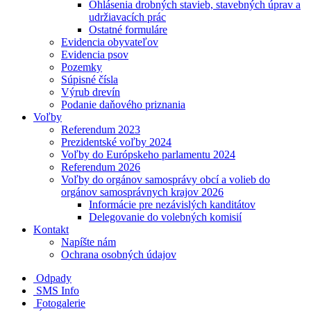
Ohlásenia drobných stavieb, stavebných úprav a
udržiavacích prác
Ostatné formuláre
Evidencia obyvateľov
Evidencia psov
Pozemky
Súpisné čísla
Výrub drevín
Podanie daňového priznania
Voľby
Referendum 2023
Prezidentské voľby 2024
Voľby do Európskeho parlamentu 2024
Referendum 2026
Voľby do orgánov samosprávy obcí a volieb do
orgánov samosprávnych krajov 2026
Informácie pre nezávislých kanditátov
Delegovanie do volebných komisií
Kontakt
Napíšte nám
Ochrana osobných údajov
Odpady
SMS Info
Fotogalerie