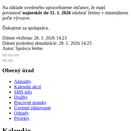
Na základe uvedeného upozorňujeme občanov, že majú
povinnosť
najneskôr do 31. 1. 2026
odobrať žetóny v minimálnom
počte vývozov.
Ďakujeme za spoluprácu.
Dátum vloženia:
28. 1. 2026 14:23
Dátum poslednej aktualizácie:
28. 1. 2026 14:25
Autor:
Správca Webu
Obecný úrad
Aktuality
Kalendár akcií
SMS info
Dražby
Pracovné ponuky
Územné plánovanie
Odpady
Projekty
Kalendár