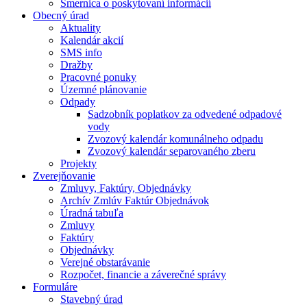
Smernica o poskytovaní informácií
Obecný úrad
Aktuality
Kalendár akcií
SMS info
Dražby
Pracovné ponuky
Územné plánovanie
Odpady
Sadzobník poplatkov za odvedené odpadové
vody
Zvozový kalendár komunálneho odpadu
Zvozový kalendár separovaného zberu
Projekty
Zverejňovanie
Zmluvy, Faktúry, Objednávky
Archív Zmlúv Faktúr Objednávok
Úradná tabuľa
Zmluvy
Faktúry
Objednávky
Verejné obstarávanie
Rozpočet, financie a záverečné správy
Formuláre
Stavebný úrad