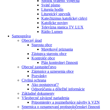
Spolok svätého Vojtecha
Sväté písmo
Liturgia hodín
Liturgický spevník
Katechizmus katolíckej cirkvi
Katolícke noviny
Televízna stanica TV LUX
Rádio Lumen
Samospráva
Obecný úrad
Starosta obce
Majetkové priznania
Zástupca starostu obce
Kontrolór obce
Plán kontrolnej činnosti
Obecné zastupiteľstvo
Zápisnice a uznesenia obce
Pozvánky
Civilná ochrana
Ako postupovať?
Odporúčania a dôležité informácie
Základné dokumenty
Všeobecné záväzné nariadenia
Pripomienky a pozmeňujúce návrhy k VZN
Smernica o oznamovaní protispoločenskej činnosti