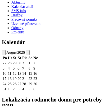
Aktuality
Kalendár akcií
SMS info
Dražby
Pracovné ponuky
Územné plánovanie
Odpady
Projekty
Kalendár
August
2026
Po
Ut
St
Št
Pia
So
Ne
27
28
29
30
31
1
2
3
4
5
6
7
8
9
10
11
12
13
14
15
16
17
18
19
20
21
22
23
24
25
26
27
28
29
30
31
1
2
3
4
5
6
Lokalizácia rodinného domu pre potreby