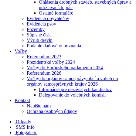
Ohlásenia drobných stavieb, stavebných úprav a
udržiavacích prác
Ostatné formuláre
Evidencia obyvateľov
Evidencia psov
Pozemky
Súpisné čísla
Výrub drevín
Podanie daňového priznania
Voľby
Referendum 2023
Prezidentské voľby 2024
Voľby do Európskeho parlamentu 2024
Referendum 2026
Voľby do orgánov samosprávy obcí a volieb do
orgánov samosprávnych krajov 2026
Informácie pre nezávislých kanditátov
Delegovanie do volebných komisií
Kontakt
Napíšte nám
Ochrana osobných údajov
Odpady
SMS Info
Fotogalerie