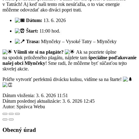
v Tatrách! Aj keď naši tento rok nesúťažia, o to viac energie
môžeme odovzdať ako diváci popri trati.
Dátum:
13. 6. 2026
Štart:
11:00 hod.
Trasa:
Mlynčeky – Vysoké Tatry – Mlynčeky
Všimli ste si na plagáte?
Ak sa pozriete úplne
na spodok priloženého plagátu, nájdete tam
špeciálne poďakovanie
našej obci Mlynčeky
! Sme radi, že môžeme byť súčasťou tejto
skvelej akcie.
Príďte vytvoriť perfektnú divácku kulisu, vidíme sa na štarte!
Dátum vloženia:
3. 6. 2026 11:51
Dátum poslednej aktualizácie:
3. 6. 2026 12:45
Autor:
Správca Webu
Obecný úrad