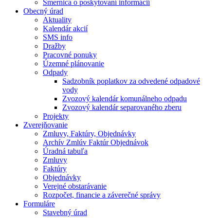
Smernica o poskytovaní informácií
Obecný úrad
Aktuality
Kalendár akcií
SMS info
Dražby
Pracovné ponuky
Územné plánovanie
Odpady
Sadzobník poplatkov za odvedené odpadové
vody
Zvozový kalendár komunálneho odpadu
Zvozový kalendár separovaného zberu
Projekty
Zverejňovanie
Zmluvy, Faktúry, Objednávky
Archív Zmlúv Faktúr Objednávok
Úradná tabuľa
Zmluvy
Faktúry
Objednávky
Verejné obstarávanie
Rozpočet, financie a záverečné správy
Formuláre
Stavebný úrad