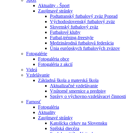
Šport
Aktuality - Šport
Zaujímavé stránky
Podtatranský futbalový zväz Poprad
Východoslovenský futbalový zväz
Slovenský futbalový zväz
Futbalové kluby
Futbal-tréning-freestyle
Medzinárodná futbalová federácia
Únia európskych futbalových zväzov
Fotogalérie
Fotogaléria obce
Fotogaléria z akcií
Videá
Vzdelávanie
Základná škola a materská škola
Aktualizačné vzdelávanie
Vnútorné smernice a predpisy
Správy o výchovno-vzdelávacej činnosti
Farnosť
Fotogaléria
Aktuality
Zaujímavé stránky
Katolícka cirkev na Slovensku
Spišská diecéza