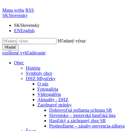
Mapa webu
RSS
SK
Slovensky
SK
Slovensky
EN
English
Hľadaný výraz
Hľadať
rozšírené vyhľadávanie
Obec
História
Symboly obce
DHZ Mlynčeky
O nás
Fotogaléria
Videogaléria
Aktuality - DHZ
Zaujímavé stránky
Dobrovoľná požiarna ochrana SR
Slovensko – moravská hasičská liga
Hasičský a záchranný zbor SR
Protipožiarne – zásahy-prevencia-zábava