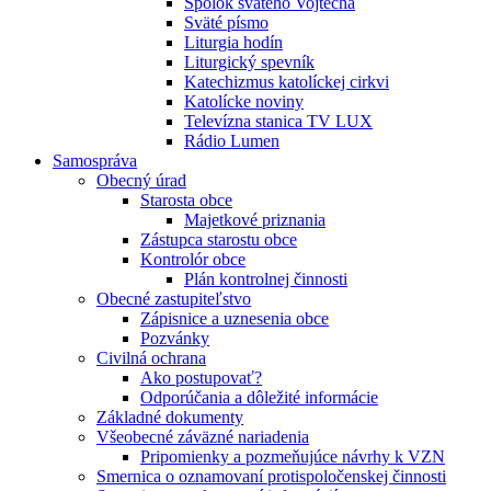
Spolok svätého Vojtecha
Sväté písmo
Liturgia hodín
Liturgický spevník
Katechizmus katolíckej cirkvi
Katolícke noviny
Televízna stanica TV LUX
Rádio Lumen
Samospráva
Obecný úrad
Starosta obce
Majetkové priznania
Zástupca starostu obce
Kontrolór obce
Plán kontrolnej činnosti
Obecné zastupiteľstvo
Zápisnice a uznesenia obce
Pozvánky
Civilná ochrana
Ako postupovať?
Odporúčania a dôležité informácie
Základné dokumenty
Všeobecné záväzné nariadenia
Pripomienky a pozmeňujúce návrhy k VZN
Smernica o oznamovaní protispoločenskej činnosti