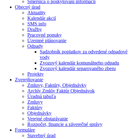
Smernica o poskytovaní informácií
Obecný úrad
Aktuality
Kalendár akcií
SMS info
Dražby
Pracovné ponuky
Územné plánovanie
Odpady
Sadzobník poplatkov za odvedené odpadové
vody
Zvozový kalendár komunálneho odpadu
Zvozový kalendár separovaného zberu
Projekty
Zverejňovanie
Zmluvy, Faktúry, Objednávky
Archív Zmlúv Faktúr Objednávok
Úradná tabuľa
Zmluvy
Faktúry
Objednávky
Verejné obstarávanie
Rozpočet, financie a záverečné správy
Formuláre
Stavebný úrad