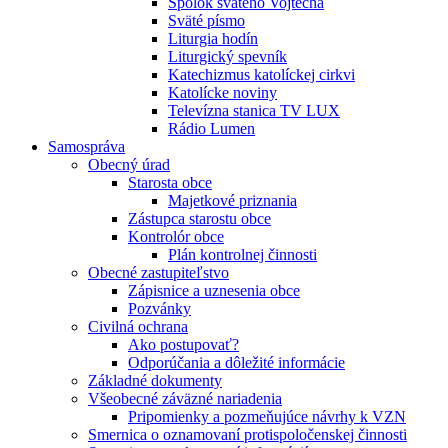
Spolok svätého Vojtecha
Sväté písmo
Liturgia hodín
Liturgický spevník
Katechizmus katolíckej cirkvi
Katolícke noviny
Televízna stanica TV LUX
Rádio Lumen
Samospráva
Obecný úrad
Starosta obce
Majetkové priznania
Zástupca starostu obce
Kontrolór obce
Plán kontrolnej činnosti
Obecné zastupiteľstvo
Zápisnice a uznesenia obce
Pozvánky
Civilná ochrana
Ako postupovať?
Odporúčania a dôležité informácie
Základné dokumenty
Všeobecné záväzné nariadenia
Pripomienky a pozmeňujúce návrhy k VZN
Smernica o oznamovaní protispoločenskej činnosti