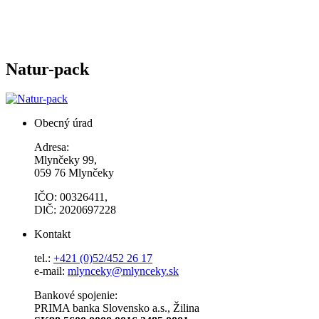
Natur-pack
Obecný úrad
Adresa:
Mlynčeky 99,
059 76 Mlynčeky
IČO: 00326411,
DlČ: 2020697228
Kontakt
tel.:
+421 (0)52/452 26 17
e-mail:
mlynceky@mlynceky.sk
Bankové spojenie:
PRIMA banka Slovensko a.s., Žilina