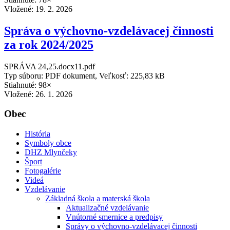
Vložené:
19. 2. 2026
Správa o výchovno-vzdelávacej činnosti
za rok 2024/2025
SPRÁVA 24,25.docx11.pdf
Typ súboru: PDF dokument, Veľkosť: 225,83 kB
Stiahnuté: 98×
Vložené:
26. 1. 2026
Obec
História
Symboly obce
DHZ Mlynčeky
Šport
Fotogalérie
Videá
Vzdelávanie
Základná škola a materská škola
Aktualizačné vzdelávanie
Vnútorné smernice a predpisy
Správy o výchovno-vzdelávacej činnosti