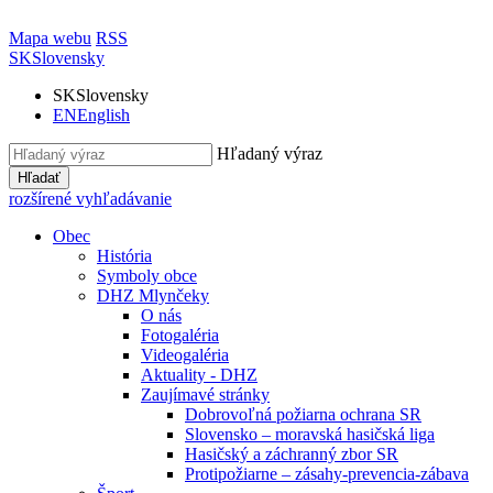
Mapa webu
RSS
SK
Slovensky
SK
Slovensky
EN
English
Hľadaný výraz
Hľadať
rozšírené vyhľadávanie
Obec
História
Symboly obce
DHZ Mlynčeky
O nás
Fotogaléria
Videogaléria
Aktuality - DHZ
Zaujímavé stránky
Dobrovoľná požiarna ochrana SR
Slovensko – moravská hasičská liga
Hasičský a záchranný zbor SR
Protipožiarne – zásahy-prevencia-zábava