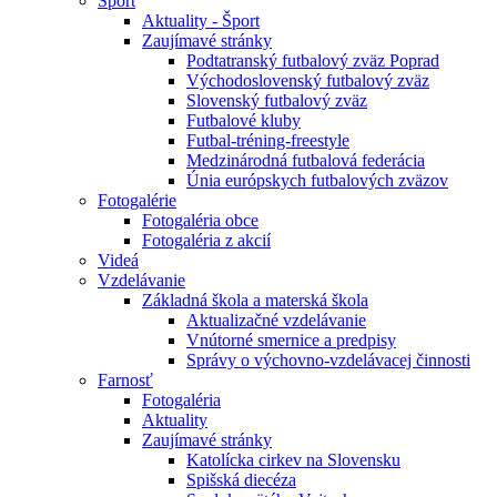
Šport
Aktuality - Šport
Zaujímavé stránky
Podtatranský futbalový zväz Poprad
Východoslovenský futbalový zväz
Slovenský futbalový zväz
Futbalové kluby
Futbal-tréning-freestyle
Medzinárodná futbalová federácia
Únia európskych futbalových zväzov
Fotogalérie
Fotogaléria obce
Fotogaléria z akcií
Videá
Vzdelávanie
Základná škola a materská škola
Aktualizačné vzdelávanie
Vnútorné smernice a predpisy
Správy o výchovno-vzdelávacej činnosti
Farnosť
Fotogaléria
Aktuality
Zaujímavé stránky
Katolícka cirkev na Slovensku
Spišská diecéza