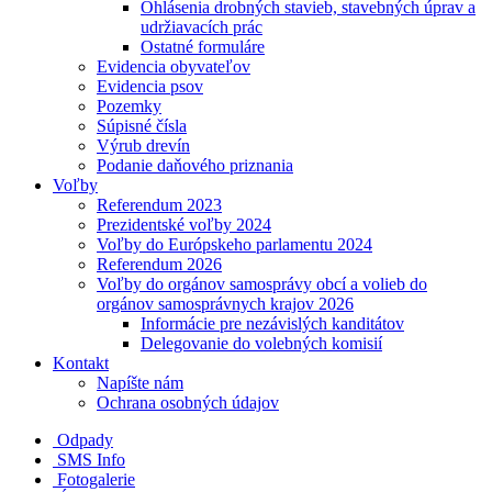
Ohlásenia drobných stavieb, stavebných úprav a
udržiavacích prác
Ostatné formuláre
Evidencia obyvateľov
Evidencia psov
Pozemky
Súpisné čísla
Výrub drevín
Podanie daňového priznania
Voľby
Referendum 2023
Prezidentské voľby 2024
Voľby do Európskeho parlamentu 2024
Referendum 2026
Voľby do orgánov samosprávy obcí a volieb do
orgánov samosprávnych krajov 2026
Informácie pre nezávislých kanditátov
Delegovanie do volebných komisií
Kontakt
Napíšte nám
Ochrana osobných údajov
Odpady
SMS Info
Fotogalerie