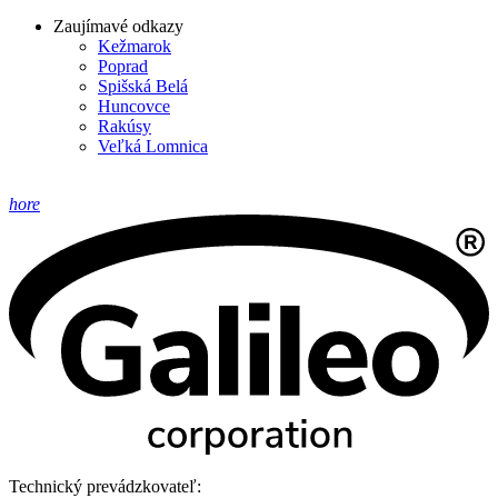
Zaujímavé odkazy
Kežmarok
Poprad
Spišská Belá
Huncovce
Rakúsy
Veľká Lomnica
hore
Technický prevádzkovateľ: