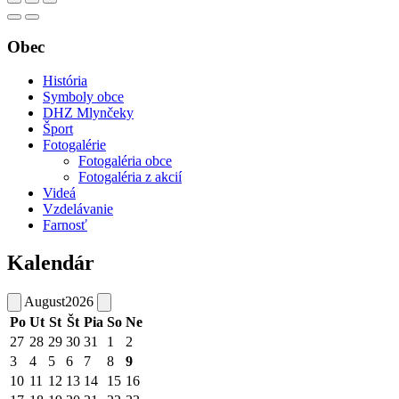
Obec
História
Symboly obce
DHZ Mlynčeky
Šport
Fotogalérie
Fotogaléria obce
Fotogaléria z akcií
Videá
Vzdelávanie
Farnosť
Kalendár
August
2026
Po
Ut
St
Št
Pia
So
Ne
27
28
29
30
31
1
2
3
4
5
6
7
8
9
10
11
12
13
14
15
16