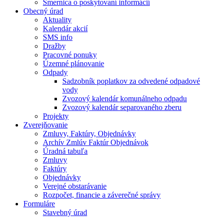
Smernica o poskytovaní informácií
Obecný úrad
Aktuality
Kalendár akcií
SMS info
Dražby
Pracovné ponuky
Územné plánovanie
Odpady
Sadzobník poplatkov za odvedené odpadové
vody
Zvozový kalendár komunálneho odpadu
Zvozový kalendár separovaného zberu
Projekty
Zverejňovanie
Zmluvy, Faktúry, Objednávky
Archív Zmlúv Faktúr Objednávok
Úradná tabuľa
Zmluvy
Faktúry
Objednávky
Verejné obstarávanie
Rozpočet, financie a záverečné správy
Formuláre
Stavebný úrad