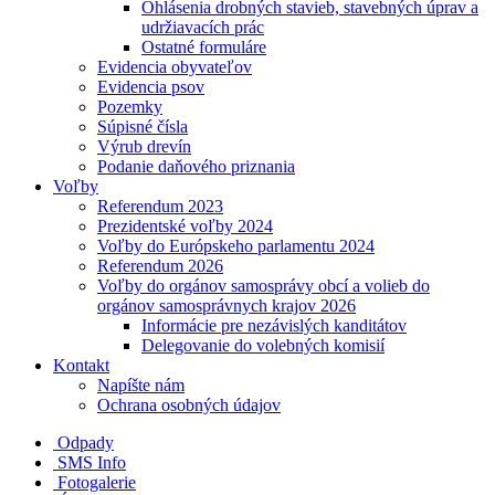
Ohlásenia drobných stavieb, stavebných úprav a
udržiavacích prác
Ostatné formuláre
Evidencia obyvateľov
Evidencia psov
Pozemky
Súpisné čísla
Výrub drevín
Podanie daňového priznania
Voľby
Referendum 2023
Prezidentské voľby 2024
Voľby do Európskeho parlamentu 2024
Referendum 2026
Voľby do orgánov samosprávy obcí a volieb do
orgánov samosprávnych krajov 2026
Informácie pre nezávislých kanditátov
Delegovanie do volebných komisií
Kontakt
Napíšte nám
Ochrana osobných údajov
Odpady
SMS Info
Fotogalerie