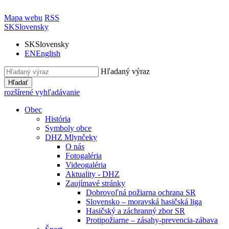
Mapa webu
RSS
SK
Slovensky
SK
Slovensky
EN
English
Hľadaný výraz
Hľadať
rozšírené vyhľadávanie
Obec
História
Symboly obce
DHZ Mlynčeky
O nás
Fotogaléria
Videogaléria
Aktuality - DHZ
Zaujímavé stránky
Dobrovoľná požiarna ochrana SR
Slovensko – moravská hasičská liga
Hasičský a záchranný zbor SR
Protipožiarne – zásahy-prevencia-zábava