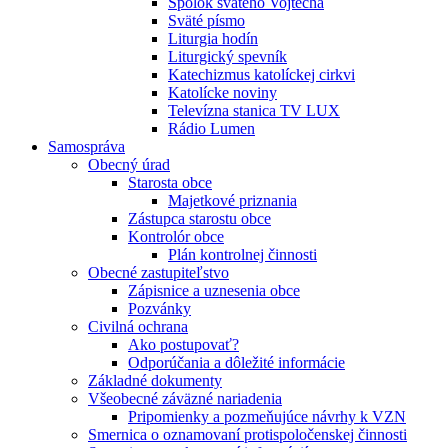
Spolok svätého Vojtecha
Sväté písmo
Liturgia hodín
Liturgický spevník
Katechizmus katolíckej cirkvi
Katolícke noviny
Televízna stanica TV LUX
Rádio Lumen
Samospráva
Obecný úrad
Starosta obce
Majetkové priznania
Zástupca starostu obce
Kontrolór obce
Plán kontrolnej činnosti
Obecné zastupiteľstvo
Zápisnice a uznesenia obce
Pozvánky
Civilná ochrana
Ako postupovať?
Odporúčania a dôležité informácie
Základné dokumenty
Všeobecné záväzné nariadenia
Pripomienky a pozmeňujúce návrhy k VZN
Smernica o oznamovaní protispoločenskej činnosti