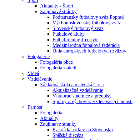
Šport
Aktuality - Šport
Zaujímavé stránky
Podtatranský futbalový zväz Poprad
Východoslovenský futbalový zväz
Slovenský futbalový zväz
Futbalové kluby
Futbal-tréning-freestyle
Medzinárodná futbalová federácia
Únia európskych futbalových zväzov
Fotogalérie
Fotogaléria obce
Fotogaléria z akcií
Videá
Vzdelávanie
Základná škola a materská škola
Aktualizačné vzdelávanie
Vnútorné smernice a predpisy
Správy o výchovno-vzdelávacej činnosti
Farnosť
Fotogaléria
Aktuality
Zaujímavé stránky
Katolícka cirkev na Slovensku
Spišská diecéza