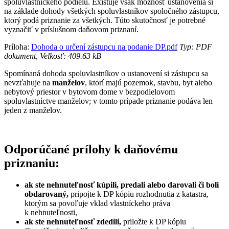
spoluvlastníckeho podielu. Existuje však možnosť ustanovenia si
na základe dohody všetkých spoluvlastníkov spoločného zástupcu,
ktorý podá priznanie za všetkých. Túto skutočnosť je potrebné
vyznačiť v príslušnom daňovom priznaní.
Príloha:
Dohoda o určení zástupcu na podanie DP.pdf
Typ: PDF
dokument, Velkosť: 409.63 kB
Spomínaná dohoda spoluvlastníkov o ustanovení si zástupcu sa
nevzťahuje na
manželov
, ktorí majú pozemok, stavbu, byt alebo
nebytový priestor v bytovom dome v bezpodielovom
spoluvlastníctve manželov; v tomto prípade priznanie podáva len
jeden z manželov.
Odporúčané prílohy k daňovému
priznaniu:
ak ste nehnuteľnosť kúpili, predali alebo darovali či boli
obdarovaný,
pripojte k DP kópiu rozhodnutia z katastra,
ktorým sa povoľuje vklad vlastníckeho práva
k nehnuteľnosti,
ak ste nehnuteľnosť zdedili,
priložte k DP kópiu