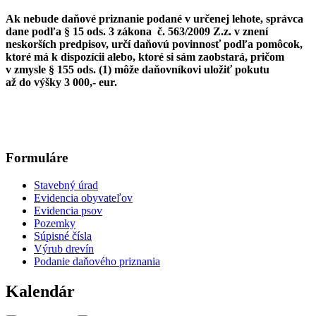
Ak nebude daňové priznanie podané v určenej lehote, správca
dane podľa § 15 ods. 3 zákona č. 563/2009 Z.z. v znení
neskorších predpisov, určí daňovú povinnosť podľa pomôcok,
ktoré má k dispozícii alebo, ktoré si sám zaobstará, pričom
v zmysle § 155 ods. (1) môže daňovníkovi uložiť pokutu
až do výšky 3 000,- eur.
Formuláre
Stavebný úrad
Evidencia obyvateľov
Evidencia psov
Pozemky
Súpisné čísla
Výrub drevín
Podanie daňového priznania
Kalendár