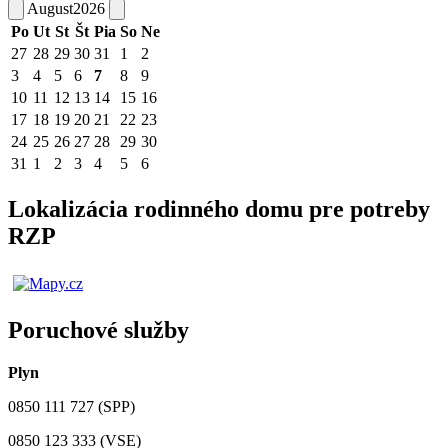
August
2026
Po
Ut
St
Št
Pia
So
Ne
27
28
29
30
31
1
2
3
4
5
6
7
8
9
10
11
12
13
14
15
16
17
18
19
20
21
22
23
24
25
26
27
28
29
30
31
1
2
3
4
5
6
Lokalizácia rodinného domu pre potreby
RZP
Poruchové služby
Plyn
0850 111 727 (SPP)
0850 123 333 (VSE)