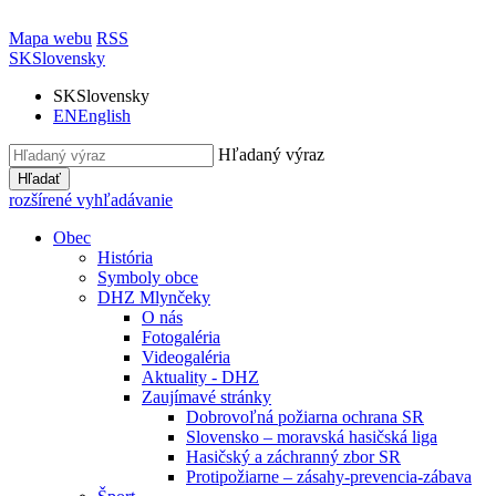
Mapa webu
RSS
SK
Slovensky
SK
Slovensky
EN
English
Hľadaný výraz
Hľadať
rozšírené vyhľadávanie
Obec
História
Symboly obce
DHZ Mlynčeky
O nás
Fotogaléria
Videogaléria
Aktuality - DHZ
Zaujímavé stránky
Dobrovoľná požiarna ochrana SR
Slovensko – moravská hasičská liga
Hasičský a záchranný zbor SR
Protipožiarne – zásahy-prevencia-zábava