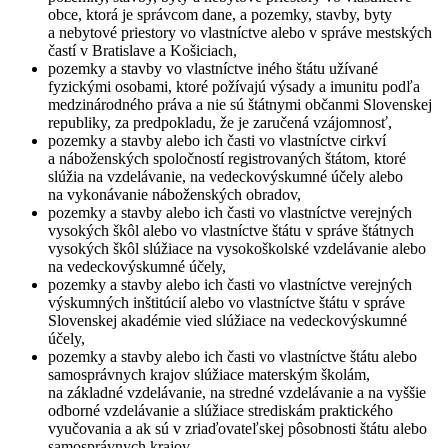
obce, ktorá je správcom dane, a pozemky, stavby, byty
a nebytové priestory vo vlastníctve alebo v správe mestských
častí v Bratislave a Košiciach,
pozemky a stavby vo vlastníctve iného štátu užívané
fyzickými osobami, ktoré požívajú výsady a imunitu podľa
medzinárodného práva a nie sú štátnymi občanmi Slovenskej
republiky, za predpokladu, že je zaručená vzájomnosť,
pozemky a stavby alebo ich časti vo vlastníctve cirkví
a náboženských spoločností registrovaných štátom, ktoré
slúžia na vzdelávanie, na vedeckovýskumné účely alebo
na vykonávanie náboženských obradov,
pozemky a stavby alebo ich časti vo vlastníctve verejných
vysokých škôl alebo vo vlastníctve štátu v správe štátnych
vysokých škôl slúžiace na vysokoškolské vzdelávanie alebo
na vedeckovýskumné účely,
pozemky a stavby alebo ich časti vo vlastníctve verejných
výskumných inštitúcií alebo vo vlastníctve štátu v správe
Slovenskej akadémie vied slúžiace na vedeckovýskumné
účely,
pozemky a stavby alebo ich časti vo vlastníctve štátu alebo
samosprávnych krajov slúžiace materským školám,
na základné vzdelávanie, na stredné vzdelávanie a na vyššie
odborné vzdelávanie a slúžiace strediskám praktického
vyučovania a ak sú v zriaďovateľskej pôsobnosti štátu alebo
samosprávnych krajov,