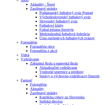
Šport
Aktuality - Šport
Zaujímavé stránky
Podtatranský futbalový zväz Poprad
Východoslovenský futbalový zväz
Slovenský futbalový zväz
Futbalové kluby
Futbal-tréning-freestyle
Medzinárodná futbalová federácia
Únia európskych futbalových zväzov
Fotogalérie
Fotogaléria obce
Fotogaléria z akcií
Videá
Vzdelávanie
Základná škola a materská škola
Aktualizačné vzdelávanie
Vnútorné smernice a predpisy
Správy o výchovno-vzdelávacej činnosti
Farnosť
Fotogaléria
Aktuality
Zaujímavé stránky
Katolícka cirkev na Slovensku
Spišská diecéza