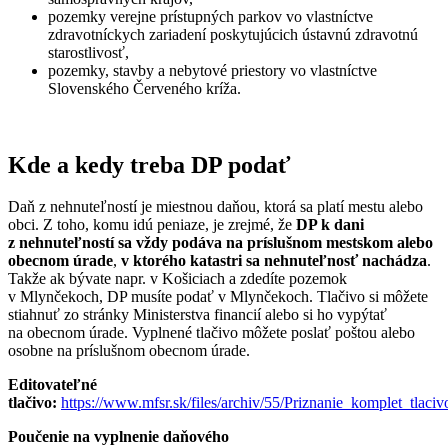
pozemky verejne prístupných parkov vo vlastníctve
zdravotníckych zariadení poskytujúcich ústavnú zdravotnú
starostlivosť,
pozemky, stavby a nebytové priestory vo vlastníctve
Slovenského Červeného kríža.
Kde a kedy treba DP podať
Daň z nehnuteľností je miestnou daňou, ktorá sa platí mestu alebo
obci. Z toho, komu idú peniaze, je zrejmé, že
DP k dani
z nehnuteľností sa vždy podáva na príslušnom mestskom alebo
obecnom úrade
,
v ktorého katastri sa nehnuteľnosť nachádza
.
Takže ak bývate napr. v Košiciach a zdedíte pozemok
v Mlynčekoch, DP musíte podať v Mlynčekoch. Tlačivo si môžete
stiahnuť zo stránky Ministerstva financií alebo si ho vypýtať
na obecnom úrade. Vyplnené tlačivo môžete poslať poštou alebo
osobne na príslušnom obecnom úrade.
Editovateľné
tlačivo:
https://www.mfsr.sk/files/archiv/55/Priznanie_komplet_tlaciv
Poučenie na vyplnenie daňového