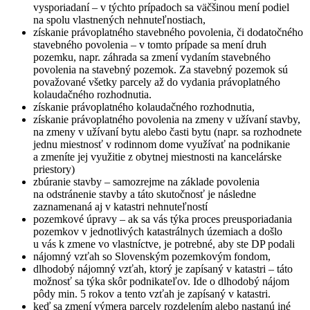
vysporiadaní – v týchto prípadoch sa väčšinou mení podiel
na spolu vlastnených nehnuteľnostiach,
získanie právoplatného stavebného povolenia, či dodatočného
stavebného povolenia – v tomto prípade sa mení druh
pozemku, napr. záhrada sa zmení vydaním stavebného
povolenia na stavebný pozemok. Za stavebný pozemok sú
považované všetky parcely až do vydania právoplatného
kolaudačného rozhodnutia.
získanie právoplatného kolaudačného rozhodnutia,
získanie právoplatného povolenia na zmeny v užívaní stavby,
na zmeny v užívaní bytu alebo časti bytu (napr. sa rozhodnete
jednu miestnosť v rodinnom dome využívať na podnikanie
a zmeníte jej využitie z obytnej miestnosti na kancelárske
priestory)
zbúranie stavby – samozrejme na základe povolenia
na odstránenie stavby a táto skutočnosť je následne
zaznamenaná aj v katastri nehnuteľností
pozemkové úpravy – ak sa vás týka proces preusporiadania
pozemkov v jednotlivých katastrálnych územiach a došlo
u vás k zmene vo vlastníctve, je potrebné, aby ste DP podali
nájomný vzťah so Slovenským pozemkovým fondom,
dlhodobý nájomný vzťah, ktorý je zapísaný v katastri – táto
možnosť sa týka skôr podnikateľov. Ide o dlhodobý nájom
pôdy min. 5 rokov a tento vzťah je zapísaný v katastri.
keď sa zmení výmera parcely rozdelením alebo nastanú iné