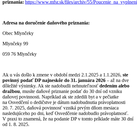
priznania:
https://www.mfsr.sk/files/archiv/55/Poucenie_na_vyplnen
Adresa na doručenie daňového priznania:
Obec Mlynčeky
Mlynčeky 99
059 76 Mlynčeky
Ak u vás došlo k zmene v období medzi 2.1.2025 a 1.1.2026,
ste
povinný podať DP najneskôr do 31. januára 2026
– až na dve
dôležité výnimky. Ak ste nadobudli nehnuteľnosť
dedením alebo
dražbou
, musíte daňové priznanie podať do 30 dní od vzniku
daňovej povinnosti. Napríklad ak ste zdedili byt a v pečiatke
na Osvedčení o dedičstve je dátum nadobudnutia právoplatnosti
20. 7. 2025, daňová povinnosť vzniká prvým dňom mesiaca
nasledujúceho po dni, keď Osvedčenie nadobudlo právoplatnosť.
V praxi to znamená, že na podanie DP v tomto príklade máte 30 dní
od 1. 8. 2025.