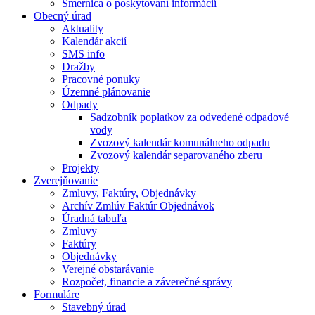
Smernica o poskytovaní informácií
Obecný úrad
Aktuality
Kalendár akcií
SMS info
Dražby
Pracovné ponuky
Územné plánovanie
Odpady
Sadzobník poplatkov za odvedené odpadové
vody
Zvozový kalendár komunálneho odpadu
Zvozový kalendár separovaného zberu
Projekty
Zverejňovanie
Zmluvy, Faktúry, Objednávky
Archív Zmlúv Faktúr Objednávok
Úradná tabuľa
Zmluvy
Faktúry
Objednávky
Verejné obstarávanie
Rozpočet, financie a záverečné správy
Formuláre
Stavebný úrad