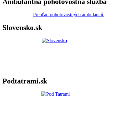
Ambulantná pohotovostná služba
Prehľad pohotovostných ambulancií
Slovensko.sk
Podtatrami.sk