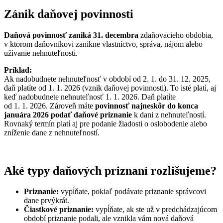
Zánik daňovej povinnosti
Daňová povinnosť zaniká 31. decembra
zdaňovacieho obdobia,
v ktorom daňovníkovi zanikne vlastníctvo, správa, nájom alebo
užívanie nehnuteľnosti.
Príklad:
Ak nadobudnete nehnuteľnosť v období od 2. 1. do 31. 12. 2025,
daň platíte od 1. 1. 2026 (vznik daňovej povinnosti). To isté platí, aj
keď nadobudnete nehnuteľnosť 1. 1. 2026. Daň platíte
od 1. 1. 2026. Zároveň máte
povinnosť najneskôr do konca
januára 2026 podať daňové priznanie
k dani z nehnuteľností.
Rovnaký termín platí aj pre podanie žiadosti o oslobodenie alebo
zníženie dane z nehnuteľností.
Aké typy daňových priznaní rozlišujeme?
Priznanie:
vypĺňate, pokiaľ podávate priznanie správcovi
dane prvýkrát.
Čiastkové priznanie:
vypĺňate, ak ste už v predchádzajúcom
období priznanie podali, ale vznikla vám nová daňová