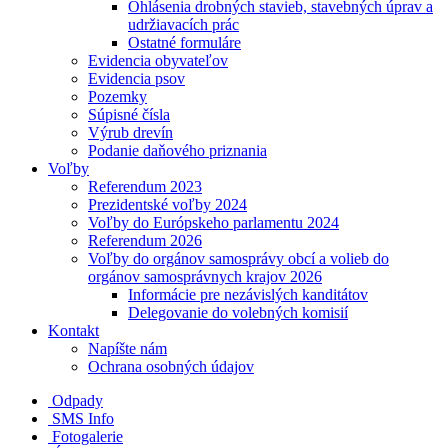
Ohlásenia drobných stavieb, stavebných úprav a
udržiavacích prác
Ostatné formuláre
Evidencia obyvateľov
Evidencia psov
Pozemky
Súpisné čísla
Výrub drevín
Podanie daňového priznania
Voľby
Referendum 2023
Prezidentské voľby 2024
Voľby do Európskeho parlamentu 2024
Referendum 2026
Voľby do orgánov samosprávy obcí a volieb do
orgánov samosprávnych krajov 2026
Informácie pre nezávislých kanditátov
Delegovanie do volebných komisií
Kontakt
Napíšte nám
Ochrana osobných údajov
Odpady
SMS Info
Fotogalerie