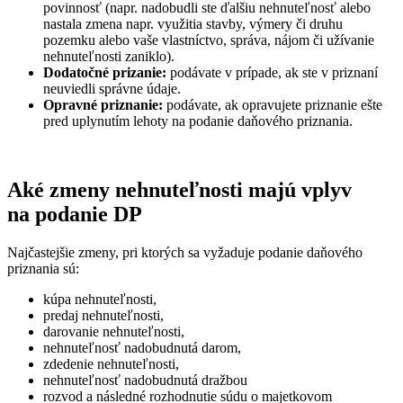
povinnosť (napr. nadobudli ste ďalšiu nehnuteľnosť alebo
nastala zmena napr. využitia stavby, výmery či druhu
pozemku alebo vaše vlastníctvo, správa, nájom či užívanie
nehnuteľnosti zaniklo).
Dodatočné prizanie:
podávate v prípade, ak ste v priznaní
neuviedli správne údaje.
Opravné priznanie:
podávate, ak opravujete priznanie ešte
pred uplynutím lehoty na podanie daňového priznania.
Aké zmeny nehnuteľnosti majú vplyv
na podanie DP
Najčastejšie zmeny, pri ktorých sa vyžaduje podanie daňového
priznania sú:
kúpa nehnuteľnosti,
predaj nehnuteľnosti,
darovanie nehnuteľnosti,
nehnuteľnosť nadobudnutá darom,
zdedenie nehnuteľnosti,
nehnuteľnosť nadobudnutá dražbou
rozvod a následné rozhodnutie súdu o majetkovom