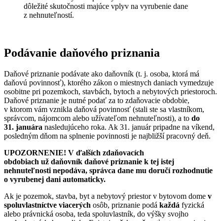
dôležité skutočnosti majúce vplyv na vyrubenie dane
z nehnuteľností.
Podávanie daňového priznania
Daňové priznanie podávate ako daňovník (t. j. osoba, ktorá má
daňovú povinnosť), ktorého zákon o miestnych daniach vymedzuje
osobitne pri pozemkoch, stavbách, bytoch a nebytových priestoroch.
Daňové priznanie je nutné podať za to zdaňovacie obdobie,
v ktorom vám vznikla daňová povinnosť (stali ste sa vlastníkom,
správcom, nájomcom alebo užívateľom nehnuteľnosti), a to
do
31. januára
nasledujúceho roka. Ak 31. január pripadne na víkend,
posledným dňom na splnenie povinnosti je najbližší pracovný deň.
UPOZORNENIE! V ďalších zdaňovacích
obdobiach
už
daňovník daňové priznanie k tej istej
nehnuteľnosti nepodáva, správca dane mu doručí rozhodnutie
o vyrubenej dani automaticky.
Ak je pozemok, stavba, byt a nebytový priestor v bytovom dome
v
spoluvlastníctve viacerých
osôb, priznanie podá
každá
fyzická
alebo právnická osoba, teda spoluvlastník, do výšky svojho