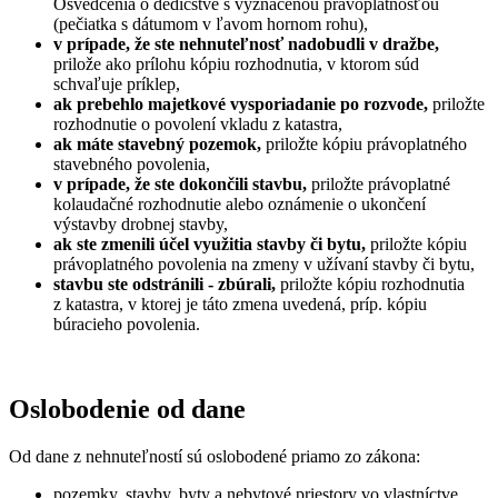
Osvedčenia o dedičstve s vyznačenou právoplatnosťou
(pečiatka s dátumom v ľavom hornom rohu),
v prípade, že ste nehnuteľnosť nadobudli v dražbe,
prilože ako prílohu kópiu rozhodnutia, v ktorom súd
schvaľuje príklep,
ak prebehlo majetkové vysporiadanie po rozvode,
priložte
rozhodnutie o povolení vkladu z katastra,
ak máte stavebný pozemok,
priložte kópiu právoplatného
stavebného povolenia,
v prípade, že ste dokončili stavbu,
priložte právoplatné
kolaudačné rozhodnutie alebo oznámenie o ukončení
výstavby drobnej stavby,
ak ste zmenili účel využitia stavby či bytu,
priložte kópiu
právoplatného povolenia na zmeny v užívaní stavby či bytu,
stavbu ste odstránili - zbúrali,
priložte kópiu rozhodnutia
z katastra, v ktorej je táto zmena uvedená, príp. kópiu
búracieho povolenia.
Oslobodenie od dane
Od dane z nehnuteľností sú oslobodené priamo zo zákona:
pozemky, stavby, byty a nebytové priestory vo vlastníctve