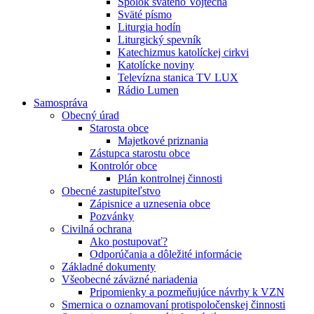
Spolok svätého Vojtecha
Sväté písmo
Liturgia hodín
Liturgický spevník
Katechizmus katolíckej cirkvi
Katolícke noviny
Televízna stanica TV LUX
Rádio Lumen
Samospráva
Obecný úrad
Starosta obce
Majetkové priznania
Zástupca starostu obce
Kontrolór obce
Plán kontrolnej činnosti
Obecné zastupiteľstvo
Zápisnice a uznesenia obce
Pozvánky
Civilná ochrana
Ako postupovať?
Odporúčania a dôležité informácie
Základné dokumenty
Všeobecné záväzné nariadenia
Pripomienky a pozmeňujúce návrhy k VZN
Smernica o oznamovaní protispoločenskej činnosti